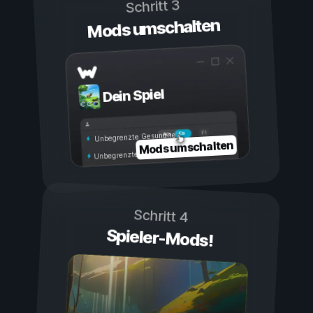
Schritt 3
Mods umschalten
Dein Spiel
Ein
Aus
Unbegrenzte Gesundheit
Mods umschalten
Unbegrenzte Ausdauer
Schritt 4
Spieler-Mods!