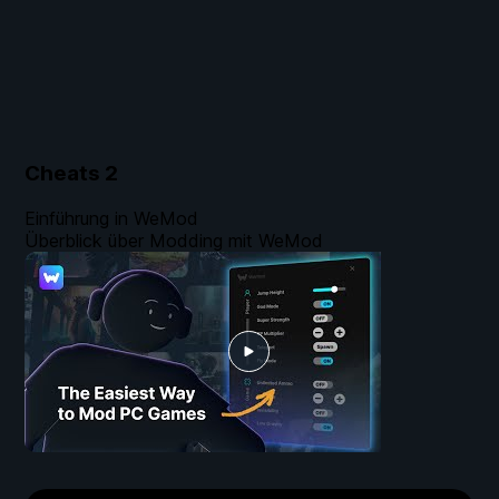
Cheats
2
Einführung in WeMod
Überblick über Modding mit WeMod