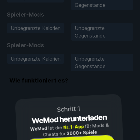
Gegenstände
Spieler-Mods
Unbegrenzte Kalorien
Unbegrenzte
Gegenstände
Spieler-Mods
Unbegrenzte Kalorien
Unbegrenzte
Gegenstände
Wie funktioniert es?
Schritt 1
WeMod herunterladen
für Mods &
Nr. 1-App
ist die
WeMod
3000+ Spiele
Cheats für