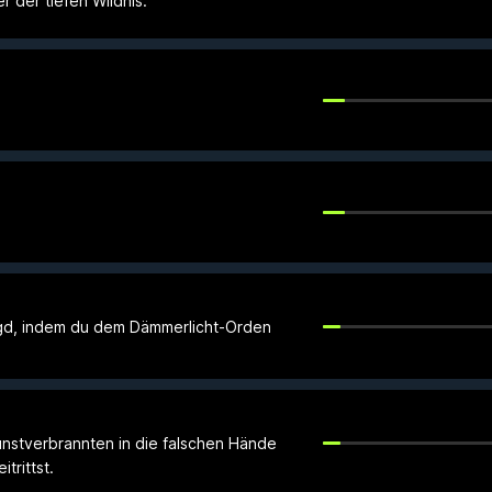
der tiefen Wildnis.
Jagd, indem du dem Dämmerlicht-Orden
nstverbrannten in die falschen Hände
itrittst.