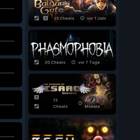
25 Cheats
vor 1 Jahr
20 Cheats
vor 7 Tage
13
vor 4
Cheats
Monate