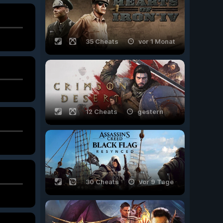
35 Cheats
vor 1 Monat
12 Cheats
gestern
30 Cheats
vor 9 Tage