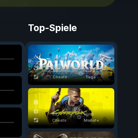
Top-Spiele
56
vor 23
Cheats
Tage
53
vor 3
Cheats
Monate