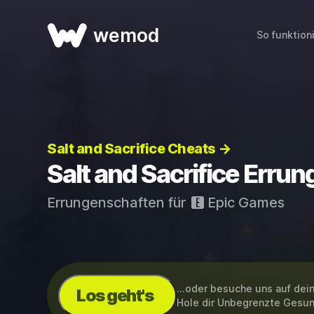
wemod
So funktion
Salt and Sacrifice Cheats →
Salt and Sacrifice Erru
Errungenschaften für
Epic Games
...oder besuche uns auf de
Los geht's
Hole dir Unbegrenzte Gesu