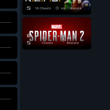
16 Cheats
vor 7 Monate
22
vor 5
Cheats
Monate