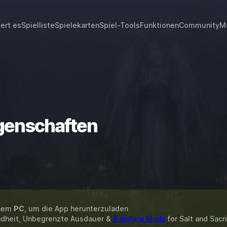
iert es
Spielliste
Spielekarten
Spiel-Tools
Funktionen
Community
M
ngenschaften
inem
PC
, um die App herunterzuladen
ndheit, Unbegrenzte Ausdauer &
8 andere Mods
for
Salt and Sacri