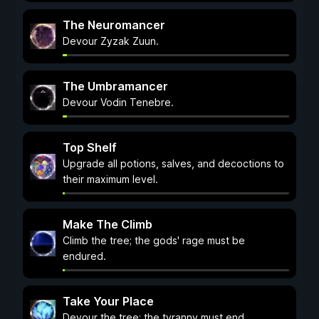
The Neuromancer
Devour Zyzak Zuun.
The Umbramancer
Devour Vodin Tenebre.
Top Shelf
Upgrade all potions, salves, and decoctions to
their maximum level.
Make The Climb
Climb the tree; the gods' rage must be
endured.
Take Your Place
Devour the tree; the tyranny must end.