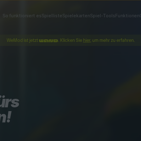
So funktioniert es
Spielliste
Spielekarten
Spiel-Tools
Funktionen
WeMod ist jetzt
. Klicken Sie
hier
, um mehr zu erfahren.
ürs
n!