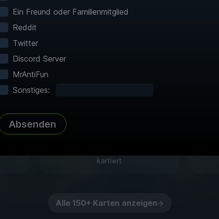
interaktiven Karten machen die Erkundung müh
Ein Freund oder Familienmitglied
igem Schnellreisen und detaillierter Kartierung 
Reddit
Spiele!
Twitter
Discord Server
MrAntiFun
Sonstiges:
Absenden
Komplettes Atlas
n Ort
Jeder interessante Punkt, jedes
Te
Sammlerstück und jedes Geheimnis
Sp
kartiert
Alle 150+ Karten anzeigen