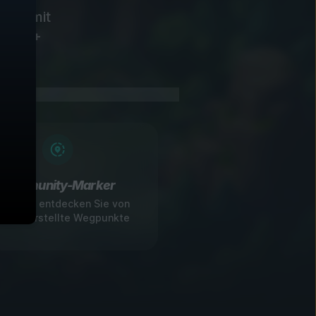
elos mit
für 60+
Community-Marker
ilen und entdecken Sie von
ielern erstellte Wegpunkte