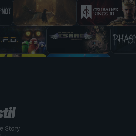
til
e Story