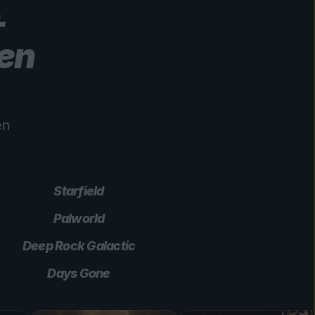
+
len
en
Starfield
Palworld
Deep Rock Galactic
Days Gone