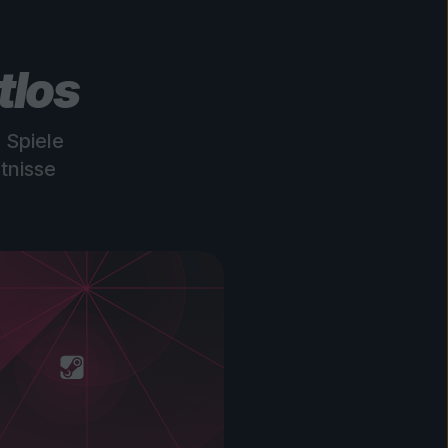
tlos
 Spiele
tnisse