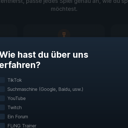
entrierst, passe jedes Spiel genau an, wie du sp
möchtest.
Trainingsmodus
Wie hast du über uns
Üben Sie und meistern Sie die
S
erfahren?
Spielmechanik
S
keiten
TikTok
Suchmaschine (Google, Baidu, usw.)
YouTube
igieren Sie durch Sp
Twitch
wie nie zuvor
Ein Forum
FLiNG Trainer