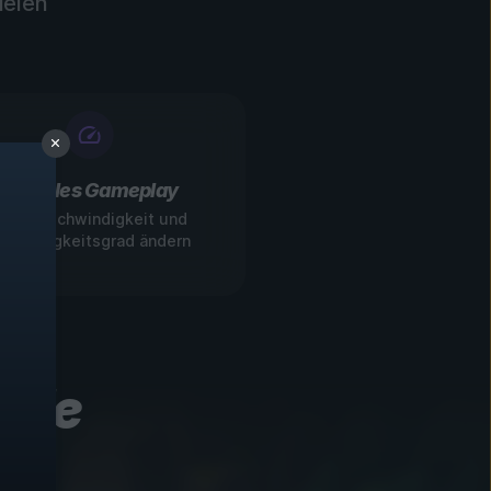
ielen
Flexibles Gameplay
pielgeschwindigkeit und
chwierigkeitsgrad ändern
iele