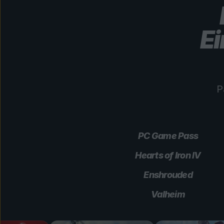
Ei
P
PC Game Pass
Hearts of Iron IV
Enshrouded
Valheim