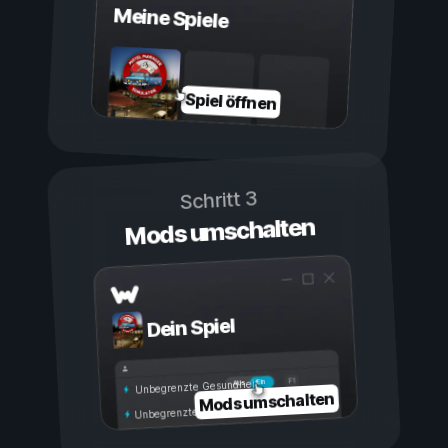
Meine Spiele
Spiel öffnen
Schritt 3
Mods umschalten
Dein Spiel
Ein
Aus
Unbegrenzte Gesundheit
Mods umschalten
Unbegrenzte Ausdauer