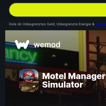
Hole dir Unbegrenztes Geld, Unbegrenzte Energie &
5 and