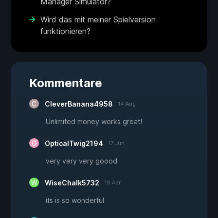
Manager Simulator?
Wird das mit meiner Spielversion
funktionieren?
Kommentare
CleverBanana4958
14 Aug
Unlimited money works great!
OpticalTwig2194
17 Jun
very very very goood
WiseChalk5732
19 Apr
its is so wonderful