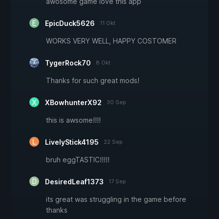
awosome game love this app
EpicDuck5626
11 Okt
WORKS VERY WELL, HAPPY COSTOMER
TygerRock70
8 Okt
Thanks for such great mods!
XBowhunterX92
30 Sep
this is awsome!!!!
LivelyStick4195
22 Sep
bruh eggTASTIC!!!!!
DesiredLeaf1373
17 Sep
its great was struggling in the game before
thanks