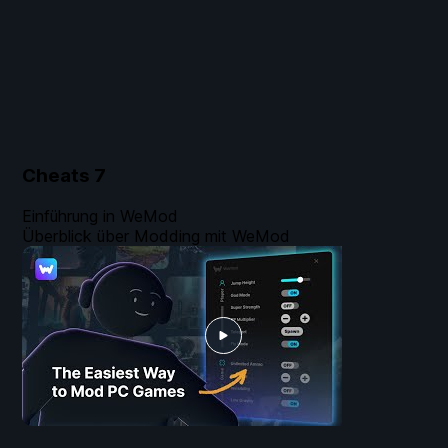
Cheats
7
Einführung in WeMod
Überblick über Modding mit WeMod