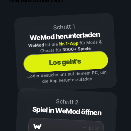
Wie funktioniert es?
Schritt 1
WeMod herunterladen
für Mods &
Nr. 1-App
ist die
WeMod
3000+ Spiele
Cheats für
Los geht's
, um
PC
...oder besuche uns auf deinem
die App herunterzuladen
Schritt 2
Spiel in WeMod öffnen