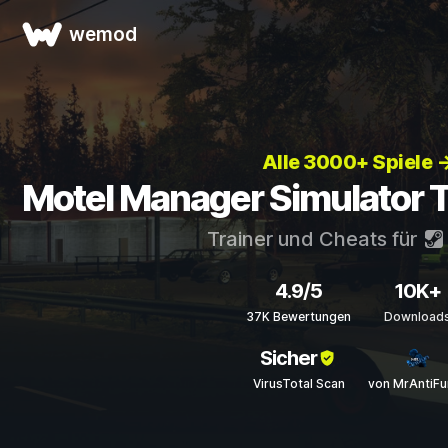
wemod
Alle 3000+ Spiele 
Motel Manager Simulator T
Trainer und Cheats für
4.9/5
10K+
37K Bewertungen
Download
Sicher
VirusTotal Scan
von MrAntiFu