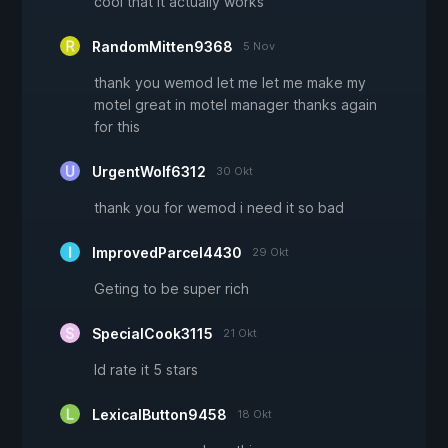
cool that it actually works
RandomMitten9368
5 Nov
thank you wemod let me let me make my
motel great in motel manager thanks again
for this
UrgentWolf6312
30 Okt
thank you for wemod i need it so bad
ImprovedParcel4430
29 Okt
Geting to be super rich
SpecialCook3115
21 Okt
Id rate it 5 stars
LexicalButton9458
18 Okt