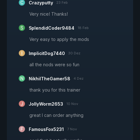
Crazyputty
23 Feb
Very nice! Thanks!
SplendidCoder9484
18 Feb
Very easy to apply the mods
ImplicitDog7440
30 Dez
all the nods were so fun
NikhilTheGamer58
4 Dez
thank you for this trainer
JollyWorm2653
10 Nov
great I can order anything
FamousFox5231
7 Nov