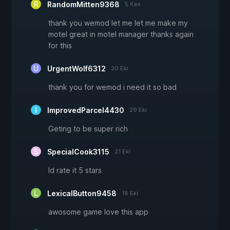
RandomMitten9368
5 Kas
thank you wemod let me let me make my
motel great in motel manager thanks again
for this
UrgentWolf6312
30 Eki
thank you for wemod i need it so bad
ImprovedParcel4430
29 Eki
Geting to be super rich
SpecialCook3115
21 Eki
Id rate it 5 stars
LexicalButton9458
18 Eki
awosome game love this app