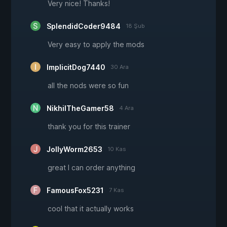
Very nice! Thanks!
SplendidCoder9484
18 Şub
Very easy to apply the mods
ImplicitDog7440
30 Ara
all the nods were so fun
NikhilTheGamer58
4 Ara
thank you for this trainer
JollyWorm2653
10 Kas
great I can order anything
FamousFox5231
7 Kas
cool that it actually works