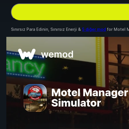
Sınırsız Para Edinin, Sınırsız Enerji &
5 diğer mod
for
Motel 