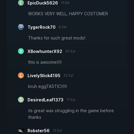
EpicDuck5626
11 Eki
WORKS VERY WELL, HAPPY COSTOMER
TygerRock70
8 Eki
Thanks for such great mods!
XBowhunterX92
30 Eyl
this is awsome!!!!
LivelyStick4195
22 Eyl
bruh eggTASTIC!!!!!
DesiredLeaf1373
17 Eyl
its great was struggling in the game before
thanks
Robster56
13 Eyl