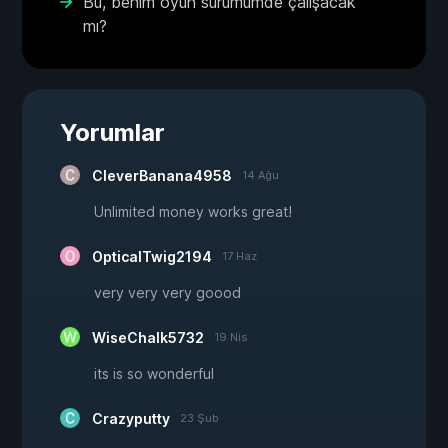
Bu, benim oyun sürümümde çalışacak
mı?
Yorumlar
CleverBanana4958
14 Ağu
Unlimited money works great!
OpticalTwig2194
17 Haz
very very very goood
WiseChalk5732
19 Nis
its is so wonderful
Crazyputty
23 Şub