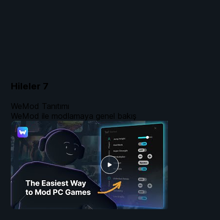
Hileler
7
WeMod Tanıtımı
WeMod ile modlamaya genel bakış