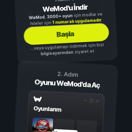
WeMod'u İndir
için modlar ve
3000+ oyun
,
WeMod
1 numaralı uygulamadır
hileler için
Başla
...veya uygulamayı indirmek için bizi
ziyaret et
bilgisayarından
2. Adım
Oyunu WeMod'da Aç
Oyunlarım