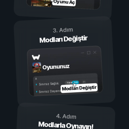
Oyunu Aç
3. Adım
Modları Değiştir
Oyununuz
Açık
Kapalı
Sınırsız Sağlık
Modları Değiştir
Sınırsız Dayanıklılık
4. Adım
Modlarla Oynayın!