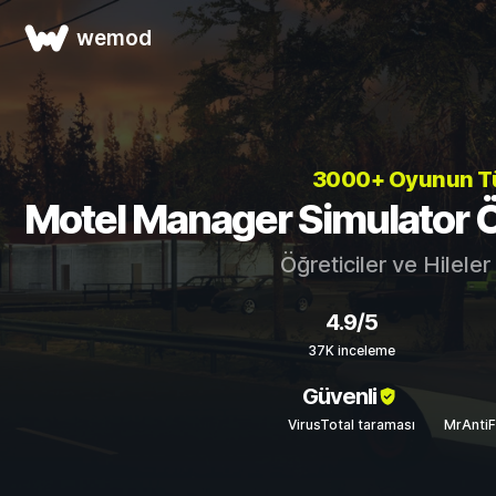
wemod
3000+ Oyunun 
Motel Manager Simulator Öğr
Öğreticiler ve Hileler
4.9/5
37K inceleme
Güvenli
VirusTotal taraması
MrAntiF