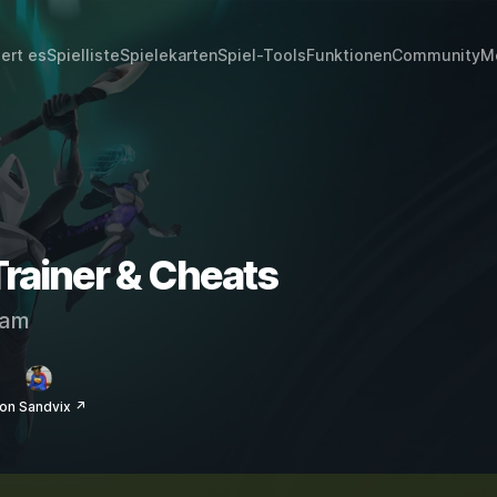
iert es
Spielliste
Spielekarten
Spiel-Tools
Funktionen
Community
M
ainer & Cheats
eam
on Sandvix ↗