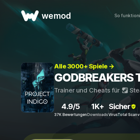
wemod
So funktion
Alle 3000+ Spiele →
GODBREAKERS Tr
Trainer und Cheats für
St
4.9/5
1K+
Sicher
37K Bewertungen
Downloads
VirusTotal Scan
v