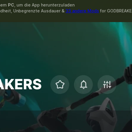
inem
PC
, um die App herunterzuladen
ndheit, Unbegrenzte Ausdauer &
33 andere Mods
for
GODBREAKE