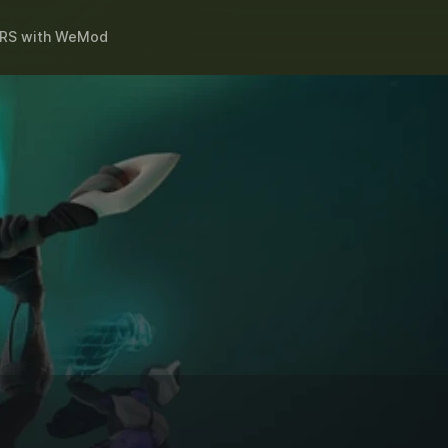
RS
with
WeMod