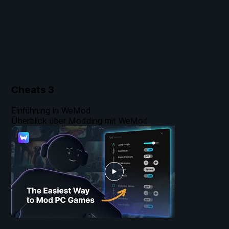
Cheats
3
Einführung in WeMod
Überblick über Modding mit WeMod