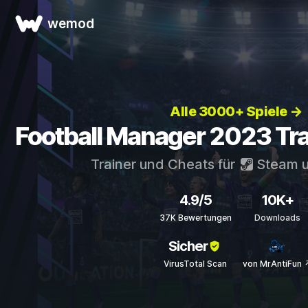
wemod
Alle 3000+ Spiele →
Football Manager 2023 Tra
Trainer und Cheats für
Steam
4.9/5
10K+
37K Bewertungen
Downloads
Sicher
VirusTotal Scan
von MrAntiFun 