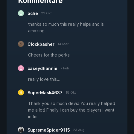
Kommentare
oche
22 Okt
thanks so much this really helps and is
amazing
Clockbasher
14 Mär
Cheers for the perks
caseydhannie
7 Feb
really love this...
SuperMask4637
18 Okt
Thank you so much devs! You really helped
me a lot! Finally i can buy the players i want
in fm
SupremeSpider9115
23 Aug