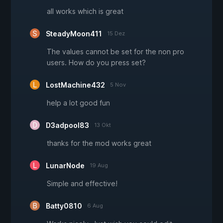
all works which is great
SteadyMoon411
15 Dez
The values cannot be set for the non pro
users. How do you press set?
LostMachine432
5 Nov
help a lot good fun
D3adpool83
13 Okt
thanks for the mod works great
LunarNode
19 Aug
Simple and effective!
Batty0810
6 Aug