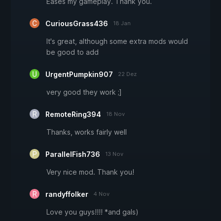
Eases my gameplay. Thank you.
CuriousGrass436
18 Jan
It's great, although some extra mods would
be good to add
UrgentPumpkin907
22 Dez
very good they work ;]
RemoteRing394
18 Nov
Thanks, works fairly well
ParallelFish736
13 Nov
Very nice mod. Thank you!
randyffolker
4 Nov
Love you guys!!!! *and gals)