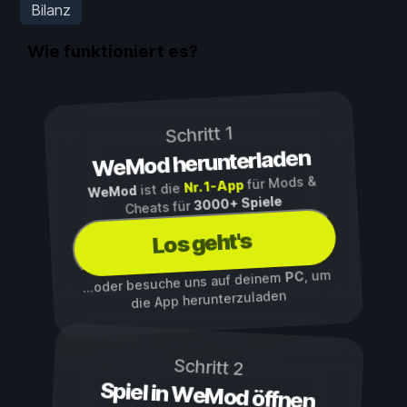
Bilanz
Wie funktioniert es?
Schritt 1
WeMod herunterladen
für Mods &
Nr. 1-App
ist die
WeMod
3000+ Spiele
Cheats für
Los geht's
, um
PC
...oder besuche uns auf deinem
die App herunterzuladen
Schritt 2
Spiel in WeMod öffnen