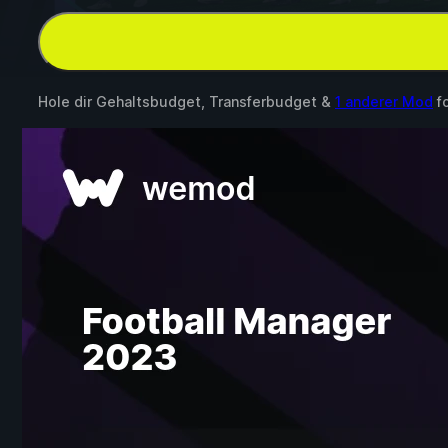
Hole dir Gehaltsbudget, Transferbudget &
1 anderer Mod
f