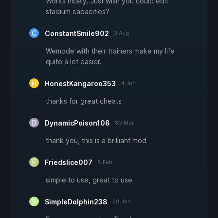
Works nicely. Just wish you could edit
stadium capacities?
ConstantSmile902
3 Aug
Wemode with their trainers make my life
quite a lot easier.
HonestKangaroo353
4 Jun
thanks for great cheats
DynamicPoison108
30 Mär
thank you, this is a brilliant mod
Friedslice007
8 Feb
simple to use, great to use
SimpleDolphin238
28 Jan