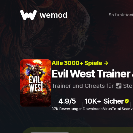
wemod
So funktion
Alle 3000+ Spiele →
Evil West Trainer
Trainer und Cheats für
St
4.9/5
10K+
Sicher
37K Bewertungen
Downloads
VirusTotal Scan
v