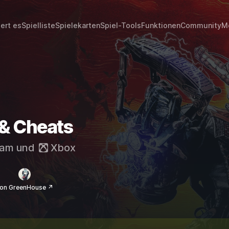
iert es
Spielliste
Spielekarten
Spiel-Tools
Funktionen
Community
M
 & Cheats
eam
und
Xbox
on GreenHouse ↗