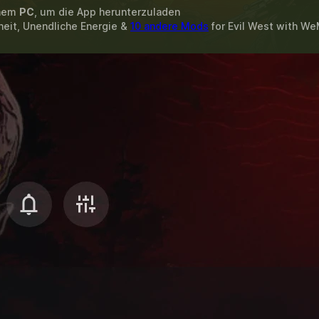
inem
PC
, um die App herunterzuladen
heit, Unendliche Energie &
10 andere Mods
for
Evil West
with
We