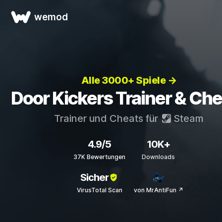
wemod
Alle 3000+ Spiele →
Door Kickers Trainer & Ch
Trainer und Cheats für
Steam
4.9/5
10K+
37K Bewertungen
Downloads
Sicher
VirusTotal Scan
von MrAntiFun ↗