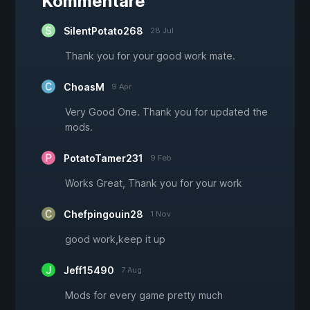
Kommentare
SilentPotato268
28 Jul
Thank you for your good work mate.
ChoasM
9 Apr
Very Good One. Thank you for updated the
mods.
PotatoTamer231
9 Feb
Works Great, Thank you for your work
Chefpingouin28
1 Nov
good work,keep it up
Jeff15490
7 Aug
Mods for every game pretty much