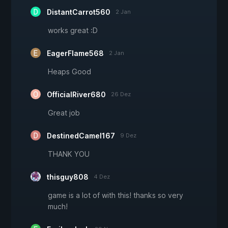
DistantCarrot560
2 Jan
works great :D
EagerFlame568
2 Jan
Heaps Good
OfficialRiver680
26 Dez
Great job
DestinedCamel167
9 Dez
THANK YOU
thisguy808
4 Dez
game is a lot of with this! thanks so very
much!