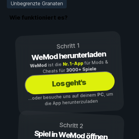
Unbegrenzte Granaten
Wie funktioniert es?
Schritt 1
WeMod herunterladen
für Mods &
Nr. 1-App
ist die
WeMod
3000+ Spiele
Cheats für
Los geht's
, um
PC
...oder besuche uns auf deinem
die App herunterzuladen
Schritt 2
Spiel in WeMod öffnen