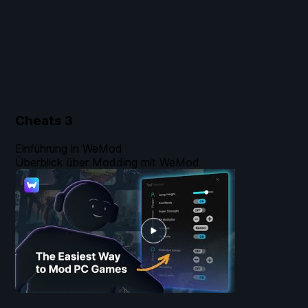
Cheats
3
Einführung in WeMod
Überblick über Modding mit WeMod