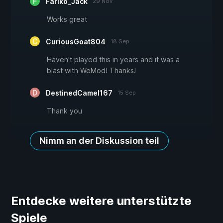
Fariko_Jack
29 Nov
Works great
CuriousGoat804
18 Sep
Haven't played this in years and it was a
blast with WeMod! Thanks!
DestinedCamel167
15 Sep
Thank you
Nimm an der Diskussion teil
Entdecke weitere unterstützte
Spiele