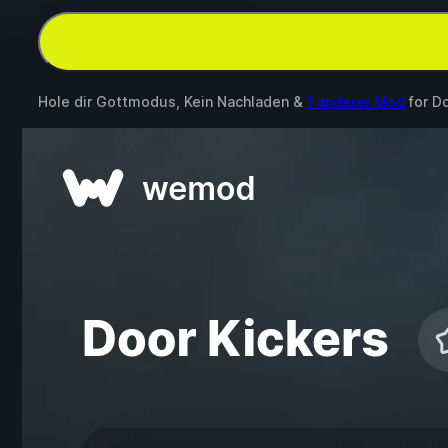
Hole dir Gottmodus, Kein Nachladen &
1 anderer Mod
for
Do