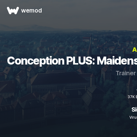
wemod
A
Conception PLUS: Maidens 
Trainer
37K 
S
Viru