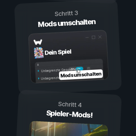
Schritt 3
Mods umschalten
Dein Spiel
Ein
Aus
Unbegrenzte Gesundheit
Mods umschalten
Unbegrenzte Ausdauer
Schritt 4
Spieler-Mods!