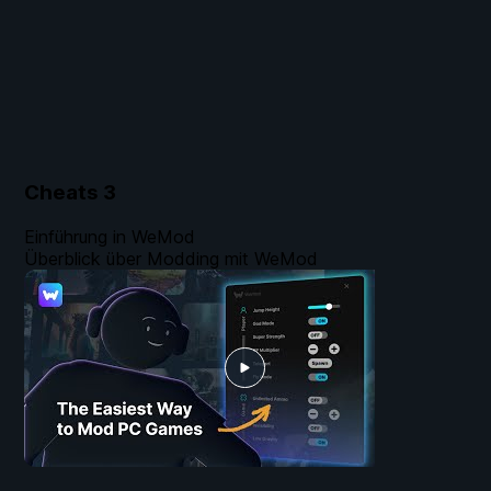
Cheats
3
Einführung in WeMod
Überblick über Modding mit WeMod