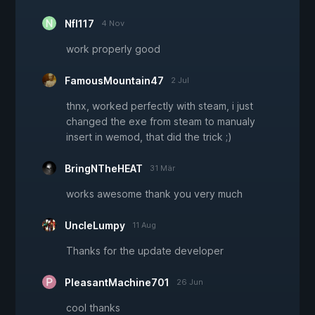
Nfl117
4 Nov
work properly good
FamousMountain47
2 Jul
thnx, worked perfectly with steam, i just
changed the exe from steam to manualy
insert in wemod, that did the trick ;)
BringNTheHEAT
31 Mär
works awesome thank you very much
UncleLumpy
11 Aug
Thanks for the update developer
PleasantMachine701
26 Jun
cool thanks