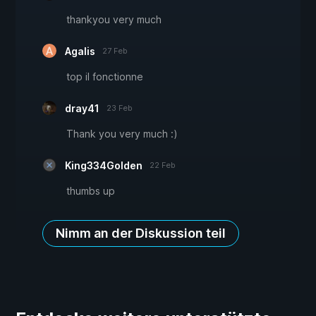
thankyou very much
Agalis
27 Feb
top il fonctionne
dray41
23 Feb
Thank you very much :)
King334Golden
22 Feb
thumbs up
Nimm an der Diskussion teil