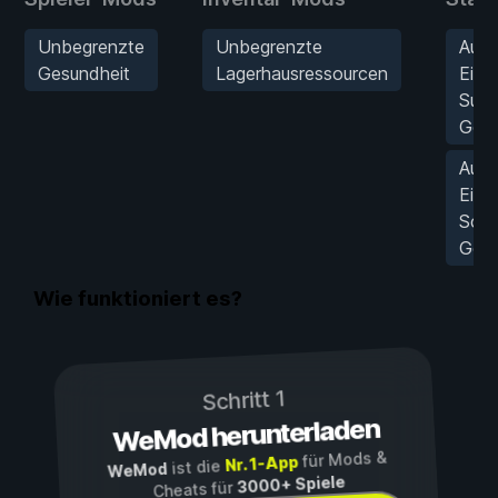
Unbegrenzte
Unbegrenzte
Ausg
Gesundheit
Lagerhausressourcen
Einhe
Supe
Gesu
Ausg
Einhe
Sch
Gesu
Wie funktioniert es?
Schritt 1
WeMod herunterladen
für Mods &
Nr. 1-App
ist die
WeMod
3000+ Spiele
Cheats für