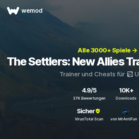
wemod
Alle 3000+ Spiele →
The Settlers: New Allies T
Trainer und Cheats für
U
4.9/5
10K+
37K Bewertungen
Downloads
Sicher
VirusTotal Scan
von MrAntiFun