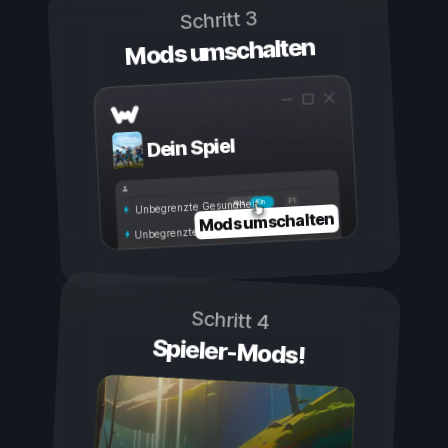
Schritt 3
Mods umschalten
Dein Spiel
Ein
Aus
Unbegrenzte Gesundheit
Mods umschalten
Unbegrenzte Ausdauer
Schritt 4
Spieler-Mods!