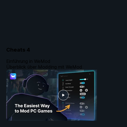
Cheats
4
Einführung in WeMod
Überblick über Modding mit WeMod