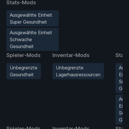
Stats-Mods
Ausgewählte Einheit
Super Gesundheit
Ausgewählte Einheit
Schwache
Gesundheit
Spieler-Mods
Inventar-Mods
Stat
Unbegrenzte
Unbegrenzte
Ausg
Gesundheit
Lagerhausressourcen
Einhe
Supe
Gesu
Ausg
Einhe
Sch
Gesu
Spieler-Mods
Inventar-Mods
Stat