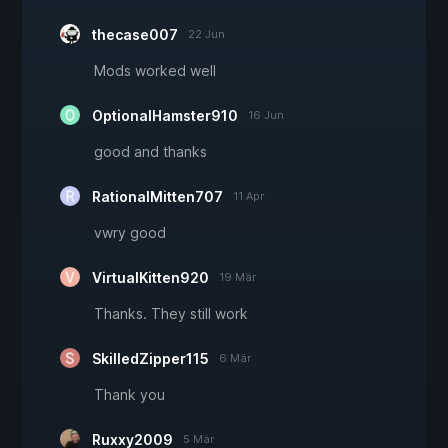
thecase007
22 Jun
Mods worked well
OptionalHamster910
16 Jun
good and thanks
RationalMitten707
11 Apr
vwry good
VirtualKitten920
19 Mär
Thanks. They still work
SkilledZipper115
6 Mär
Thank you
Ruxxy2009
5 Mär