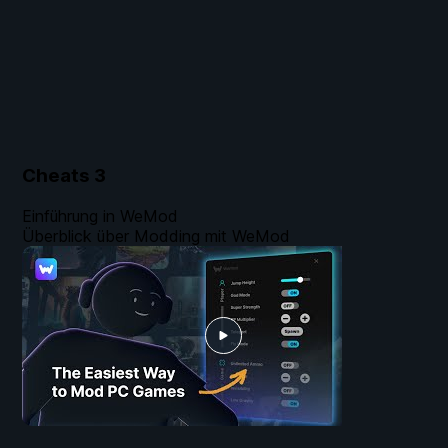
Cheats
3
Einführung in WeMod
Überblick über Modding mit WeMod