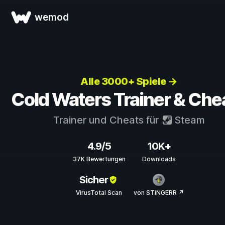
wemod
Alle 3000+ Spiele →
Cold Waters Trainer & Che
Trainer und Cheats für
Steam
4.9/5
10K+
37K Bewertungen
Downloads
Sicher
VirusTotal Scan
von STiNGERR ↗