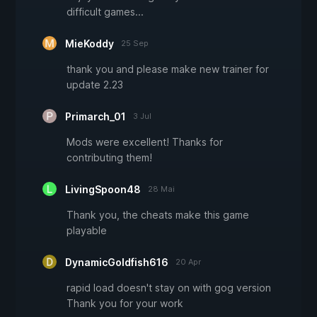
difficult games...
MieKoddy
25 Sep
thank you and please make new trainer for
update 2.23
Primarch_01
3 Jul
Mods were excellent! Thanks for
contributing them!
LivingSpoon48
28 Mai
Thank you, the cheats make this game
playable
DynamicGoldfish616
20 Apr
rapid load doesn't stay on with gog version
Thank you for your work