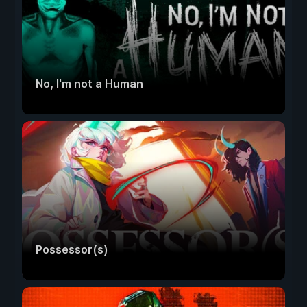
No, I'm not a Human
Possessor(s)