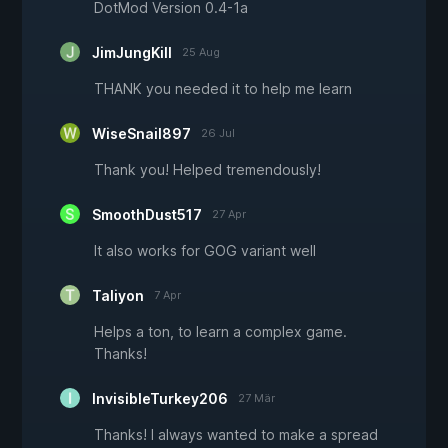
DotMod Version 0.4-1a
JimJungKill
25 Aug
THANK you needed it to help me learn
WiseSnail897
26 Jul
Thank you! Helped tremendously!
SmoothDust517
27 Apr
It also works for GOG variant well
Taliyon
7 Apr
Helps a ton, to learn a complex game.
Thanks!
InvisibleTurkey206
27 Mär
Thanks! I always wanted to make a spread