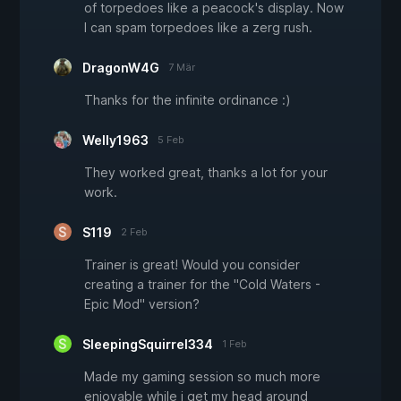
of torpedoes like a peacock's display. Now
I can spam torpedoes like a zerg rush.
DragonW4G
7 Mär
Thanks for the infinite ordinance :)
Welly1963
5 Feb
They worked great, thanks a lot for your
work.
S119
2 Feb
Trainer is great! Would you consider
creating a trainer for the "Cold Waters -
Epic Mod" version?
SleepingSquirrel334
1 Feb
Made my gaming session so much more
enjoyable while i get my head around