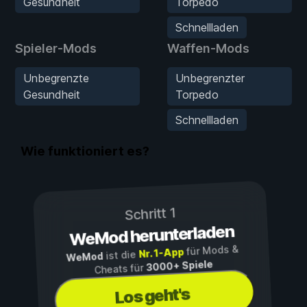
Gesundheit
Torpedo
Schnellladen
Spieler-Mods
Waffen-Mods
Unbegrenzte
Unbegrenzter
Gesundheit
Torpedo
Schnellladen
Wie funktioniert es?
Schritt 1
WeMod herunterladen
für Mods &
Nr. 1-App
ist die
WeMod
3000+ Spiele
Cheats für
Los geht's