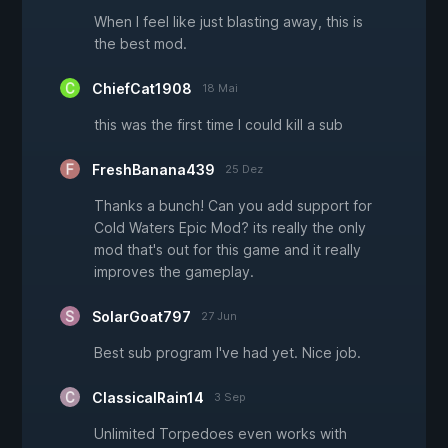
When I feel like just blasting away, this is
the best mod.
ChiefCat1908
18 Mai
this was the first time I could kill a sub
FreshBanana439
25 Dez
Thanks a bunch! Can you add support for
Cold Waters Epic Mod? its really the only
mod that's out for this game and it really
improves the gameplay.
SolarGoat797
27 Jun
Best sub program I've had yet. Nice job.
ClassicalRain14
3 Sep
Unlimited Torpedoes even works with