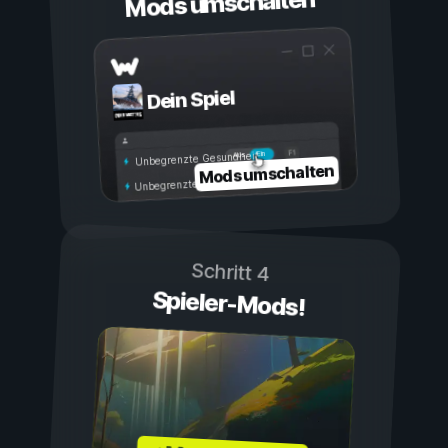
Mods umschalten
Dein Spiel
Ein
Aus
Unbegrenzte Gesundheit
Mods umschalten
Unbegrenzte Ausdauer
Schritt 4
Spieler-Mods!