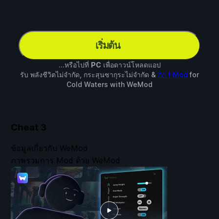
เริ่มต้น
...หรือไปที่
PC
เพื่อดาวน์โหลดแอป
รับ พลังชีวิตไม่จำกัด, กระสุนซากุระไม่จำกัด &
อีก 1 Mod
for
Cold Waters
with
WeMod
Cheat
3
ข้อมูลเกี่ยวกับ WeMod
ภาพรวมการ Mod ด้วย WeMod