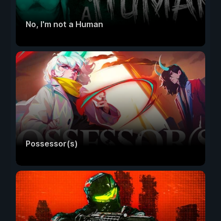
No, I'm not a Human
Possessor(s)