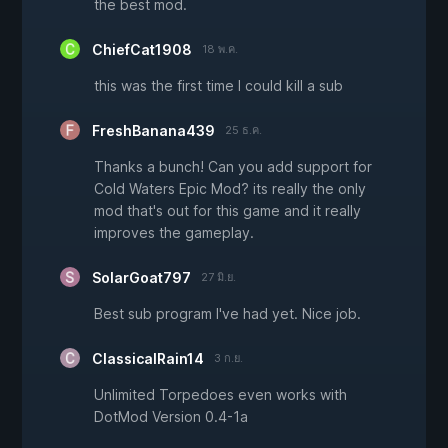
the best mod.
ChiefCat1908
18 พ.ค.
this was the first time I could kill a sub
FreshBanana439
25 ธ.ค.
Thanks a bunch! Can you add support for
Cold Waters Epic Mod? its really the only
mod that's out for this game and it really
improves the gameplay.
SolarGoat797
27 มิ.ย.
Best sub program I've had yet. Nice job.
ClassicalRain14
3 ก.ย.
Unlimited Torpedoes even works with
DotMod Version 0.4-1a