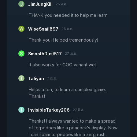
JimJungKill
25 ส.ค.
THANK you needed it to help me learn
WiseSnail897
26 ก.ค.
Thank you! Helped tremendously!
SmoothDust517
27 เม.ย.
It also works for GOG variant well
Taliyon
7 เม.ย.
Helps a ton, to learn a complex game.
Thanks!
InvisibleTurkey206
27 มี.ค.
Thanks! I always wanted to make a spread
of torpedoes like a peacock's display. Now
I can spam torpedoes like a zerg rush.