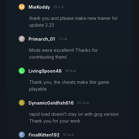
MieKoddy
25 ก.ย.
thank you and please make new trainer for
update 2.23
Primarch_01
3 ก.ค.
Mods were excellent! Thanks for
contributing them!
LivingSpoon48
28 พ.ค.
Thank you, the cheats make this game
playable
DynamicGoldfish616
20 เม.ย.
rapid load doesn't stay on with gog version
Thank you for your work
FinalKitten192
15 เม.ย.