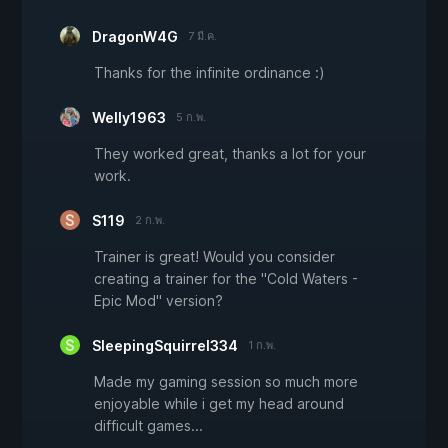
DragonW4G
7 มี.ค.
Thanks for the infinite ordinance :)
Welly1963
5 ก.พ.
They worked great, thanks a lot for your
work.
S119
2 ก.พ.
Trainer is great! Would you consider
creating a trainer for the "Cold Waters -
Epic Mod" version?
SleepingSquirrel334
1 ก.พ.
Made my gaming session so much more
enjoyable while i get my head around
difficult games...