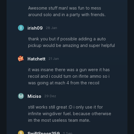
Awesome stuff man! was fun to mess
around solo and in a party with friends.
irish09
28 Jan
thank you but if possible adding a auto
pickup would be amazing and super helpful
Hatchett
21 Jan
it was insane there was a gun were it has
recoil and i could turn on ifinte ammo so i
was going at mach 4 from the recoil
Miciso
29 Dez
still works still great :D i only use it for
infinite wingdiver fuel. because otherwise
im the most useless team mate.
SwiftSpoon359
2 Sep