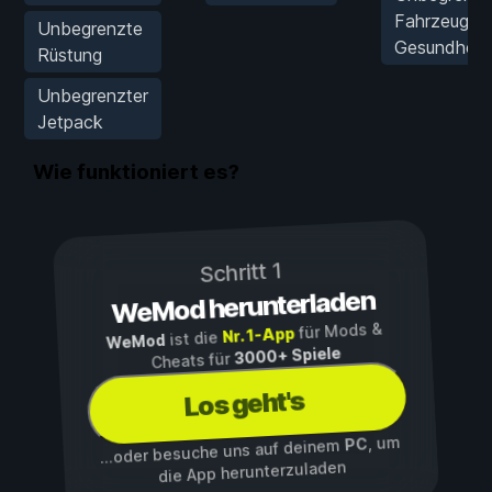
Fahrzeug-
Unbegrenzte
Gesundheit
Rüstung
Unbegrenzter
Jetpack
Wie funktioniert es?
Schritt 1
WeMod herunterladen
für Mods &
Nr. 1-App
ist die
WeMod
3000+ Spiele
Cheats für
Los geht's
, um
PC
...oder besuche uns auf deinem
die App herunterzuladen