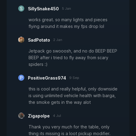
SillySnake450
5 Jan
works great. so many lights and pieces
flying around it makes my fps drop lol
SadPotato
2 Jan
Jetpack go swooosh, and no do BEEP BEEP
BEEP after i tried to fly away from scary
spiders :)
PositiveGrass974
9 Sep
this is cool and really helpful, only downside
is using unlimited vehicle health with barga,
the smoke gets in the way alot
Zigapolpe
4 Jul
Thank you very much for the table, only
thing its missing is a loot pickup modifier.