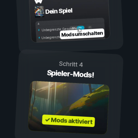
Dein Spiel
Ein
Aus
Unbegrenzte Gesundheit
Mods umschalten
Unbegrenzte Ausdauer
Schritt 4
Spieler-Mods!
✓ Mods aktiviert