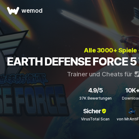
wemod
Alle 3000+ Spiele
EARTH DEFENSE FORCE 5 T
Trainer und Cheats für
4.9/5
10K
37K Bewertungen
Downloa
Sicher
VirusTotal Scan
von MrAnti