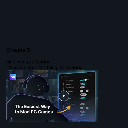
Cheats
5
Einführung in WeMod
Überblick über Modding mit WeMod