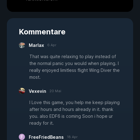
Kommentare
Marlax
6 Apr
That was quite relaxing to play instead of
the normal panic you would when playing. I
really enjoyed limitless flight Wing Diver the
most.
Vexevin
20 Mai
I Love this game, you help me keep playing
after hours and hours already in it. thank
you. also EDF6 is coming Soon i hope ur
ready for it.
FreeFriedBeans
18 Apr