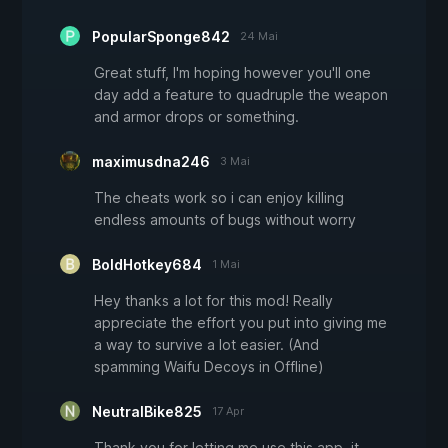
PopularSponge842
24 Mai
Great stuff, I'm hoping however you'll one
day add a feature to quadruple the weapon
and armor drops or something.
maximusdna246
3 Mai
The cheats work so i can enjoy killing
endless amounts of bugs without worry
BoldHotkey684
1 Mai
Hey thanks a lot for this mod! Really
appreciate the effort you put into giving me
a way to survive a lot easier. (And
spamming Waifu Decoys in Offline)
NeutralBike825
17 Apr
Thank you for letting me use this app, it