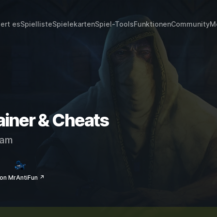
iert es
Spielliste
Spielekarten
Spiel-Tools
Funktionen
Community
M
ainer & Cheats
eam
on MrAntiFun ↗