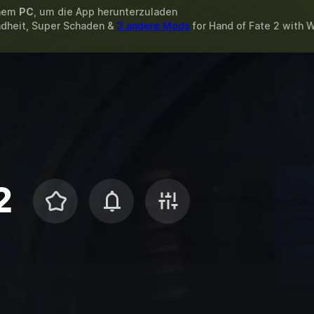
inem
PC
, um die App herunterzuladen
ndheit, Super Schaden &
3 andere Mods
for
Hand of Fate 2
with
W