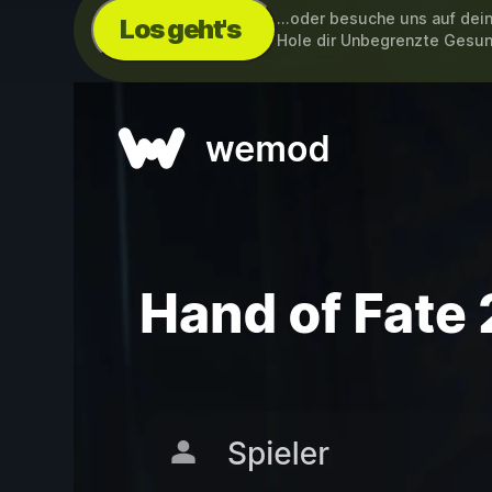
...oder besuche uns auf de
Los geht's
Hole dir Unbegrenzte Gesu