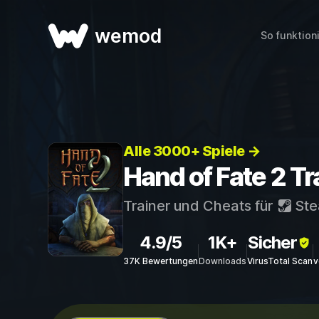
wemod
So funktion
Alle 3000+ Spiele →
Hand of Fate 2 Tr
Trainer und Cheats für
St
4.9/5
1K+
Sicher
37K Bewertungen
Downloads
VirusTotal Scan
v