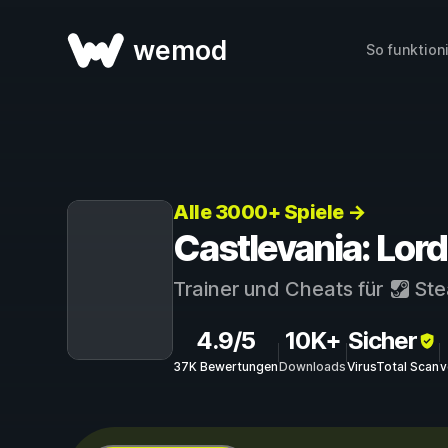
wemod
So funktion
Alle 3000+ Spiele →
Castlevania: Lor
Trainer und Cheats für
St
4.9/5
10K+
Sicher
37K Bewertungen
Downloads
VirusTotal Scan
v