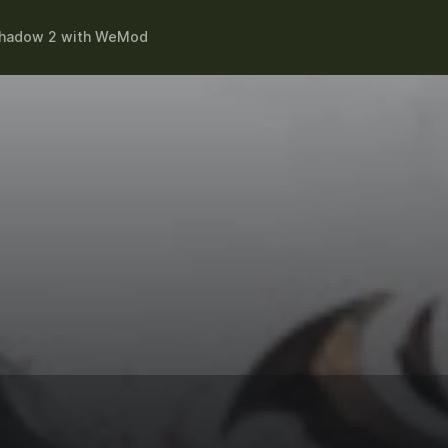
Shadow 2
with
WeMod