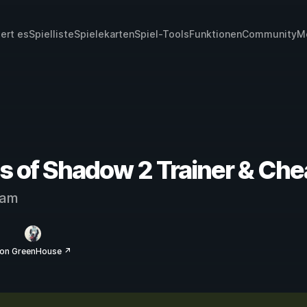
iert es
Spielliste
Spielekarten
Spiel-Tools
Funktionen
Community
M
ds of Shadow 2 Trainer & Che
eam
on GreenHouse ↗