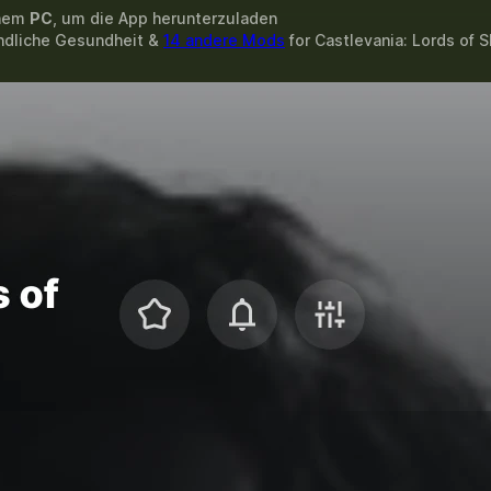
inem
PC
, um die App herunterzuladen
ndliche Gesundheit &
14 andere Mods
for
Castlevania: Lords of 