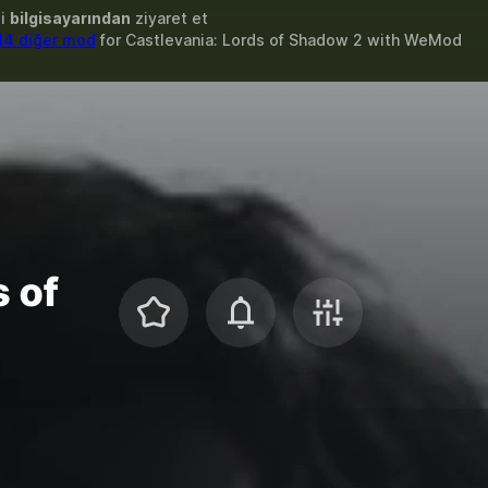
zi
bilgisayarından
ziyaret et
14 diğer mod
for
Castlevania: Lords of Shadow 2
with
WeMod