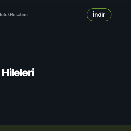
İndir
luluk
Hesabım
Hileleri