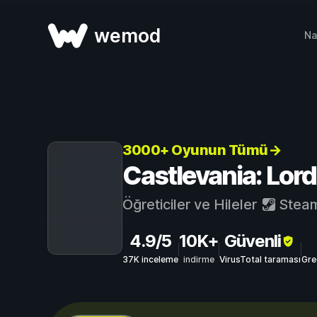
wemod
Na
3000+ Oyunun Tümü→
Castlevania: Lords
Öğreticiler ve Hileler
Stea
4.9/5
10K+
Güvenli
37K inceleme
indirme
VirusTotal taraması
Gre