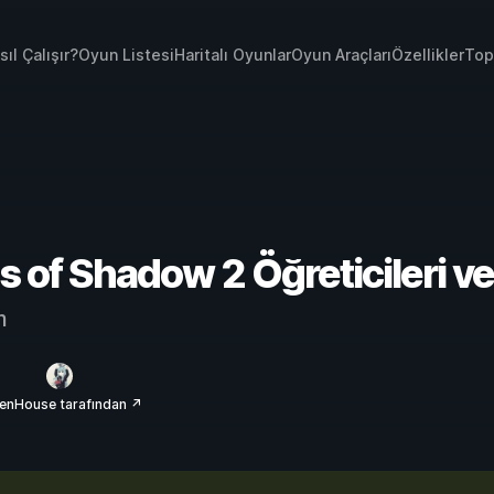
sıl Çalışır?
Oyun Listesi
Haritalı Oyunlar
Oyun Araçları
Özellikler
Top
 of Shadow 2 Öğreticileri ve 
m
enHouse tarafından ↗