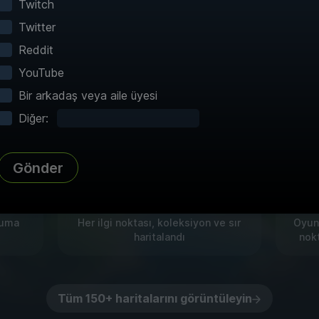
Twitch
Twitter
imli haritalarımız ile keşifleri zahmetsiz hale geti
Reddit
hızlı seyahat ve 60+ oyunları için ayrıntılı harit
YouTube
sunuyoruz!
Bir arkadaş veya aile üyesi
Diğer:
Gönder
Tam Atlas
T
numa
Her ilgi noktası, koleksiyon ve sır
Oyunc
haritalandı
nokt
Tüm 150+ haritalarını görüntüleyin