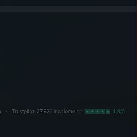
n
Trustpilot:
37.926
incelemeleri
4,9/5