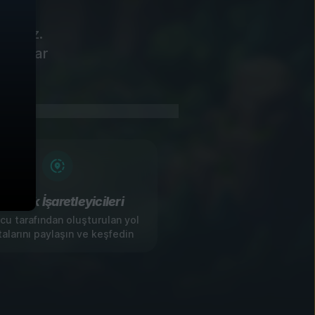
riyoruz.
alamalar
opluluk İşaretleyicileri
u tarafından oluşturulan yol
alarını paylaşın ve keşfedin