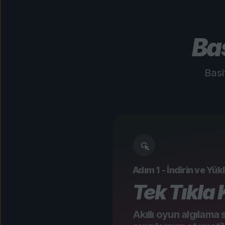
Ba
Basi
Adım 1 - İndirin ve Yük
Tek Tıkla
Akıllı oyun algılama 