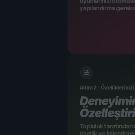
oyunlarınızı otomati
yapılandırma gerek
Adım 2 - Özellikleriniz
Deneyimin
Özelleştir
Topluluk tarafından 
özellik ve iyileştirm