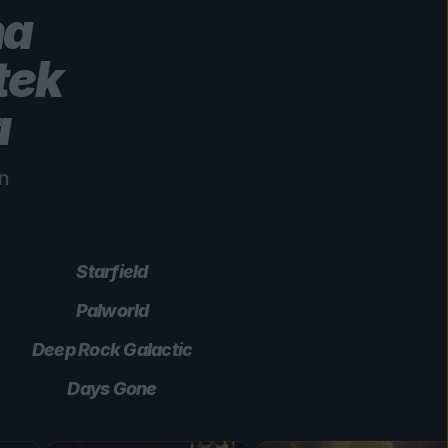
ha
tek
ı
in
Starfield
Palworld
Deep Rock Galactic
Days Gone