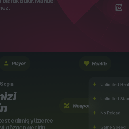
k olarak bulur. Manuel
mez.
i Seçin
izi
in
test edilmiş yüzlerce
eyi gözden geçirin.