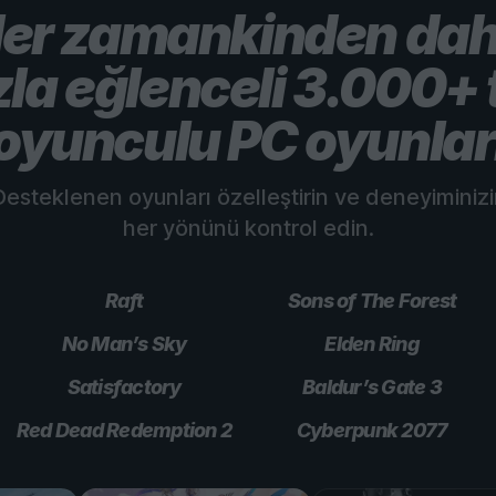
er zamankinden da
zla eğlenceli 3.000+ 
oyunculu PC oyunlar
esteklenen oyunları özelleştirin ve deneyiminiz
her yönünü kontrol edin.
Raft
Sons of The Forest
No Man’s Sky
Elden Ring
Satisfactory
Baldur’s Gate 3
Red Dead Redemption 2
Cyberpunk 2077