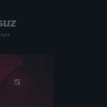
suz
mayla