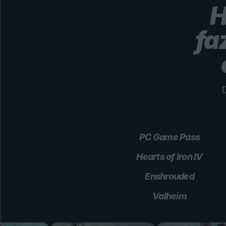
H
fa
D
PC Game Pass
Hearts of Iron IV
Enshrouded
Valheim