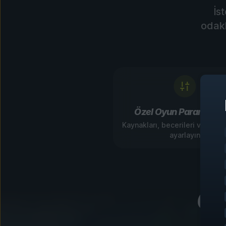
İs
odakl
Özel Oyun Parametrel
Kaynakları, becerileri ve oyun 
ayarlayın
Oy