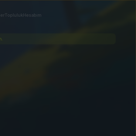
ler
Topluluk
Hesabım
n.