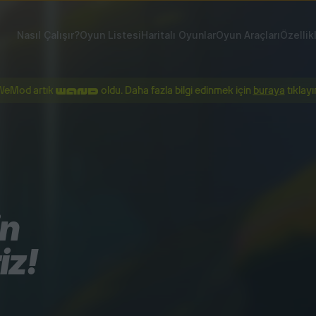
Nasıl Çalışır?
Oyun Listesi
Haritalı Oyunlar
Oyun Araçları
Özellik
WeMod artık
oldu. Daha fazla bilgi edinmek için
buraya
tıklayı
in
iz!