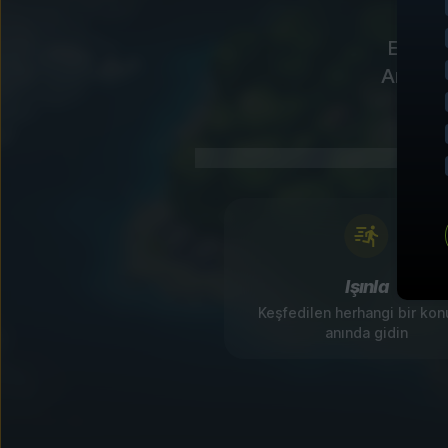
Etkileş
Anında 
Işınla
Keşfedilen herhangi bir ko
anında gidin