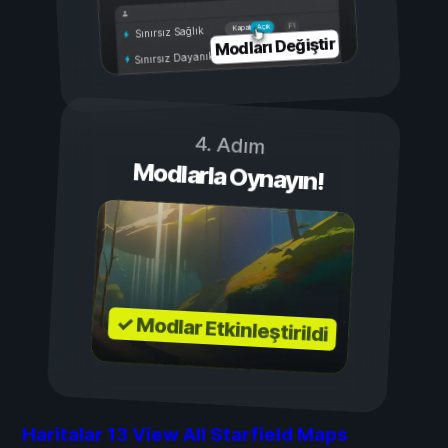
Açık
Kapalı
Sınırsız Sağlık
Modları Değiştir
Sınırsız Dayanıklılık
4. Adım
Modlarla Oynayın!
✓ Modlar Etkinleştirildi
Haritalar
13
View All Starfield Maps