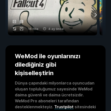
16 hile
4 ay önce
WeMod ile oyunlarınızı
dilediğiniz gibi
kişiselleştirin
Dünya çapındaki milyonlarca oyuncudan
oluşan topluluğumuz sayesinde WeMod
daima güvenli ve daima ücretsizdir.
WeMod Pro aboneleri tarafından
desteklenmekteyiz.
Trustpilot
sitesindeki