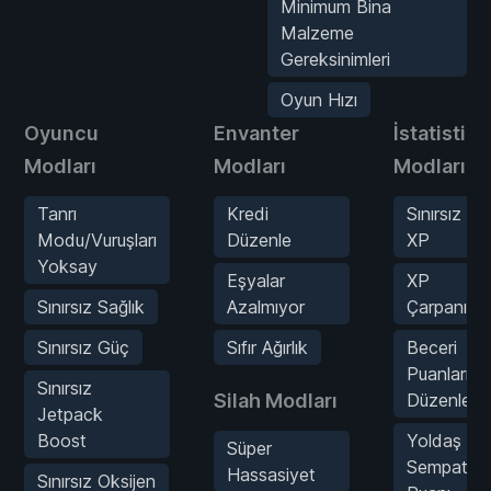
Minimum Bina
Malzeme
Gereksinimleri
Oyun Hızı
Oyuncu
Envanter
İstatistik
Modları
Modları
Modları
Tanrı
Kredi
Sınırsız
Modu/Vuruşları
Düzenle
XP
Yoksay
Eşyalar
XP
Sınırsız Sağlık
Azalmıyor
Çarpanı
Sınırsız Güç
Sıfır Ağırlık
Beceri
Puanlarını
Sınırsız
Silah Modları
Düzenle
Jetpack
Boost
Yoldaş
Süper
Sempati
Hassasiyet
Sınırsız Oksijen