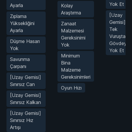
Yok Et
Ayarla
Kolay
Araştırma
[Uzay
Zıplama
Gemisi]
Yüksekliğini
Zanaat
Tek
Ayarla
Malzemesi
Vuruşta
Gereksinimi
Düşme Hasarı
Gövdeyi
Yok
Yok
Yok Et
Minimum
Savunma
Bina
Çarpanı
Malzeme
Gereksinimleri
[Uzay Gemisi]
Sınırsız Can
Oyun Hızı
[Uzay Gemisi]
Sınırsız Kalkan
[Uzay Gemisi]
Sınırsız Hız
Artışı