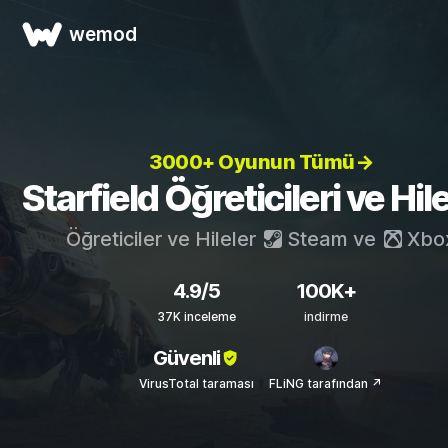
wemod
3000+ Oyunun Tümü→
Starfield Öğreticileri ve Hile
Öğreticiler ve Hileler
Steam
ve
Xbo
4.9/5
100K+
37K inceleme
indirme
Güvenli
VirusTotal taraması
FLiNG tarafından ↗