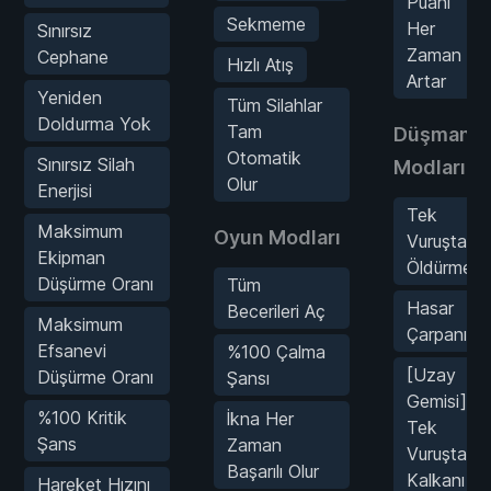
Puanı
Sekmeme
Her
Sınırsız
Zaman
Cephane
Hızlı Atış
Artar
Yeniden
Tüm Silahlar
Doldurma Yok
Tam
Düşmanla
Otomatik
Sınırsız Silah
Modları
Olur
Enerjisi
Tek
Maksimum
Oyun Modları
Vuruşta
Ekipman
Öldürme
Düşürme Oranı
Tüm
Hasar
Becerileri Aç
Maksimum
Çarpanı
Efsanevi
%100 Çalma
[Uzay
Düşürme Oranı
Şansı
Gemisi]
%100 Kritik
İkna Her
Tek
Şans
Zaman
Vuruşta
Başarılı Olur
Kalkanı
Hareket Hızını