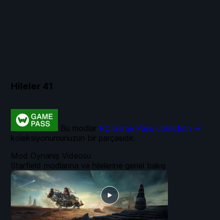
Hileler
41
Bu modlar
PC Game Pass collection →
koleksiyonumunuzun bir parçasıdır.
Mod Oynanış Videosu
Starfield modlarına ve hilelerine genel bakış