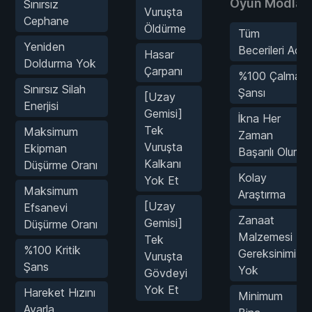
Oyun Modları
Sınırsız
Vuruşta
Cephane
Öldürme
Tüm
Yeniden
Becerileri Aç
Hasar
Doldurma Yok
Çarpanı
%100 Çalma
Sınırsız Silah
Şansı
[Uzay
Enerjisi
Gemisi]
İkna Her
Tek
Maksimum
Zaman
Vuruşta
Ekipman
Başarılı Olur
Kalkanı
Düşürme Oranı
Kolay
Yok Et
Maksimum
Araştırma
[Uzay
Efsanevi
Zanaat
Gemisi]
Düşürme Oranı
Malzemesi
Tek
%100 Kritik
Gereksinimi
Vuruşta
Şans
Yok
Gövdeyi
Yok Et
Hareket Hızını
Minimum
Ayarla