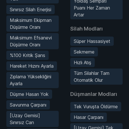
Yoldaş Sempati
Puanı Her Zaman
Sınırsız Silah Enerjisi
Artar
Maksimum Ekipman
Düşürme Oranı
Silah Modları
Maksimum Efsanevi
Süper Hassasiyet
Düşürme Oranı
Sekmeme
%100 Kritik Şans
Hızlı Atış
Hareket Hızını Ayarla
Tüm Silahlar Tam
Zıplama Yüksekliğini
Otomatik Olur
Ayarla
Düşmanlar Modları
Düşme Hasarı Yok
Savunma Çarpanı
Tek Vuruşta Öldürme
[Uzay Gemisi]
Hasar Çarpanı
Sınırsız Can
[Uzay Gemisi] Tek