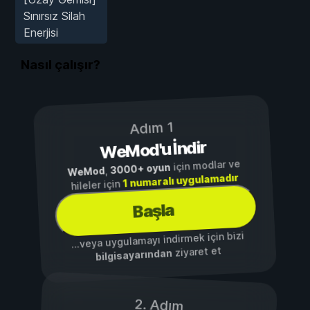
Sınırsız Silah
Enerjisi
Nasıl çalışır?
Adım 1
WeMod'u İndir
için modlar ve
3000+ oyun
,
WeMod
1 numaralı uygulamadır
hileler için
Başla
...veya uygulamayı indirmek için bizi
ziyaret et
bilgisayarından
2. Adım