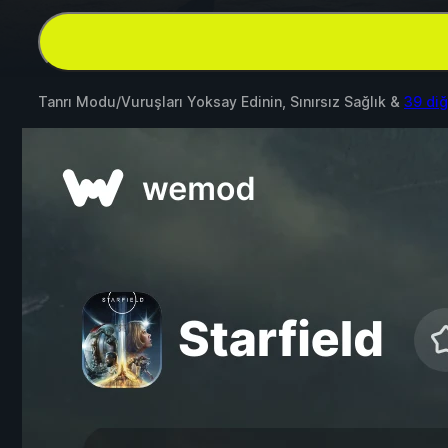
Tanrı Modu/Vuruşları Yoksay Edinin, Sınırsız Sağlık &
39 di