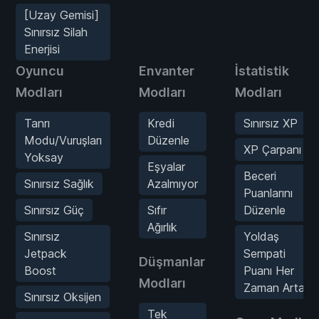
[Uzay Gemisi]
Sınırsız Silah
Enerjisi
Oyuncu
Envanter
İstatistik
Modları
Modları
Modları
Tanrı
Kredi
Sınırsız XP
Modu/Vuruşları
Düzenle
XP Çarpanı
Yoksay
Eşyalar
Beceri
Sınırsız Sağlık
Azalmıyor
Puanlarını
Sınırsız Güç
Sıfır
Düzenle
Ağırlık
Sınırsız
Yoldaş
Jetpack
Sempati
Düşmanlar
Boost
Puanı Her
Modları
Zaman Artar
Sınırsız Oksijen
Tek