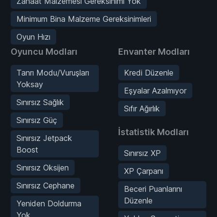
Zanaat Malzemesi Gereksinimi Yok
Minimum Bina Malzeme Gereksinimleri
Oyun Hızı
Oyuncu Modları
Envanter Modları
Tanrı Modu/Vuruşları
Kredi Düzenle
Yoksay
Eşyalar Azalmıyor
Sınırsız Sağlık
Sıfır Ağırlık
Sınırsız Güç
İstatistik Modları
Sınırsız Jetpack
Boost
Sınırsız XP
Sınırsız Oksijen
XP Çarpanı
Sınırsız Cephane
Beceri Puanlarını
Düzenle
Yeniden Doldurma
Yok