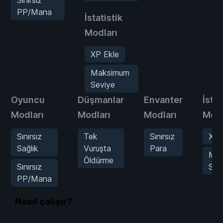
PP/Mana
İstatistik
Modları
XP Ekle
Maksimum
Seviye
Oyuncu
Düşmanlar
Envanter
İstat
Modları
Modları
Modları
Modl
Sınırsız
Tek
Sınırsız
XP 
Sağlık
Vuruşta
Para
Ma
Öldürme
Sınırsız
Sev
PP/Mana
Nasıl çalışır?