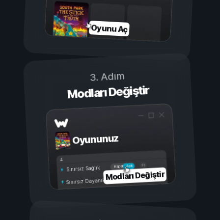
Oyunu Aç
3. Adım
Modları Değiştir
Oyununuz
Açık
Kapalı
Sınırsız Sağlık
Modları Değiştir
Sınırsız Dayanıklılık