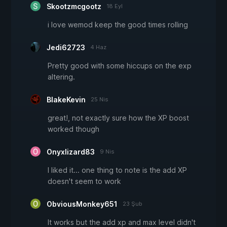
Skootzmcgootz
18 Eyl
i love wemod keep the good times rolling
Jedi62723
4 Haz
Pretty good with some hiccups on the exp
altering.
BlakeKevin
25 Nis
great!, not exactly sure how the XP boost
worked though
Onyxlizard83
9 Nis
I liked it... one thing to note is the add XP
doesn't seem to work
ObviousMonkey651
23 Şub
It works but the add xp and max level didn't