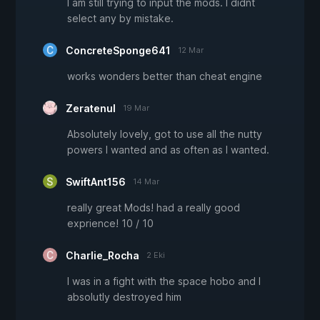
I am still trying to input the mods. I didnt
select any by mistake.
ConcreteSponge641
12 Mar
works wonders better than cheat engine
Zeratenul
19 Mar
Absolutely lovely, got to use all the nutty
powers I wanted and as often as I wanted.
SwiftAnt156
14 Mar
really great Mods! had a really good
exprience! 10 / 10
Charlie_Rocha
2 Eki
I was in a fight with the space hobo and I
absolutly destroyed him