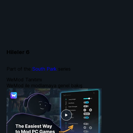
Hileler
6
Part of the
South Park
series
WeMod Tanıtımı
WeMod ile modlamaya genel bakış