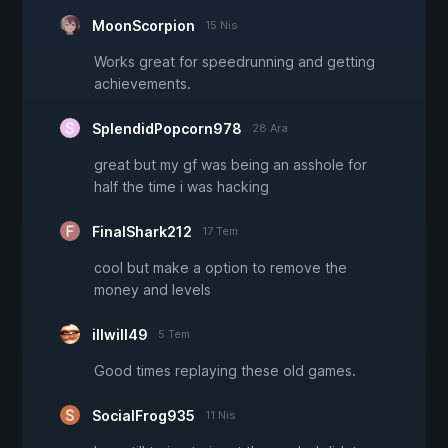
MoonScorpion
15 Nis
Works great for speedrunning and getting
achievements.
SplendidPopcorn978
28 Ara
great but my gf was being an asshole for
half the time i was hacking
FinalShark212
17 Tem
cool but make a option to remove the
money and levels
illwill49
5 Tem
Good times replaying these old games.
SocialFrog935
11 Nis