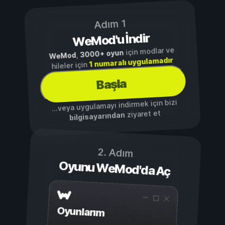
Adım 1
WeMod'u İndir
için modlar ve
3000+ oyun
,
WeMod
1 numaralı uygulamadır
hileler için
Başla
...veya uygulamayı indirmek için bizi
ziyaret et
bilgisayarından
2. Adım
Oyunu WeMod'da Aç
Oyunlarım