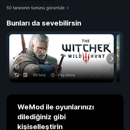
50 tanesinin tümünü görüntüle
Bunları da sevebilirsin
59 hile
3 ay önce
WeMod ile oyunlarınızı
dilediğiniz gibi
kişiselleştirin