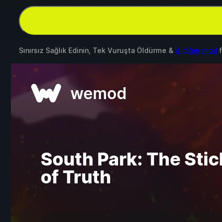
Sınırsız Sağlık Edinin, Tek Vuruşta Öldürme &
4 diğer mod
f