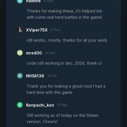
namine
9 Şub
Thanks for making these, it's helped me
with some real hard battles in the game!
XViper75X
6 Oca
still works.. mostly. thanks for all your work
mred00
22 Ara
code still working in dec. 2024, thank u!
NHSA136
30 Eki
Thank you for making a great mod I had a
hard time with this game
Kenpachi_kon
27 Ağu
Still working as of today on the Steam
version. Cheers!