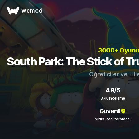
wemod
3000+ Oyun
South Park: The Stick of Tru
Öğreticiler ve Hil
4.9/5
37K inceleme
Güvenli
VirusTotal taraması