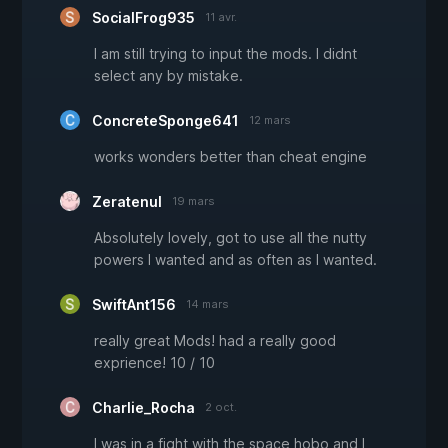
SocialFrog935
11 avr.
I am still trying to input the mods. I didnt
select any by mistake.
ConcreteSponge641
12 mars
works wonders better than cheat engine
Zeratenul
19 mars
Absolutely lovely, got to use all the nutty
powers I wanted and as often as I wanted.
SwiftAnt156
14 mars
really great Mods! had a really good
exprience! 10 / 10
Charlie_Rocha
2 oct.
I was in a fight with the space hobo and I