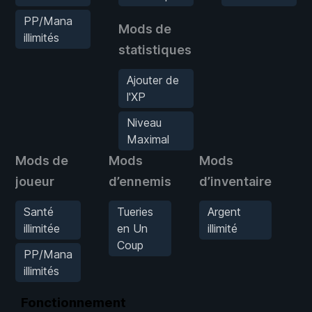
PP/Mana
Mods de
illimités
statistiques
Ajouter de
l'XP
Niveau
Maximal
Mods de
Mods
Mods
M
joueur
d’ennemis
d’inventaire
st
Santé
Tueries
Argent
illimitée
en Un
illimité
Coup
PP/Mana
illimités
Fonctionnement