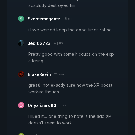
absolutly destroyed him
Skootzmcgootz
18 sept.
i love wemod keep the good times rolling
Jedi62723
4 juin
Pretty good with some hiccups on the exp
altering.
BlakeKevin
25 avr.
great!, not exactly sure how the XP boost
worked though
Onyxlizard83
9 avr.
I liked it... one thing to note is the add XP
doesn't seem to work