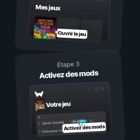
Mes jeux
Ouvrir le jeu
Étape 3
Activez des mods
Votre jeu
Activé
Désactivé
Santé illimitée
Activez des mods
Endurance illimitée