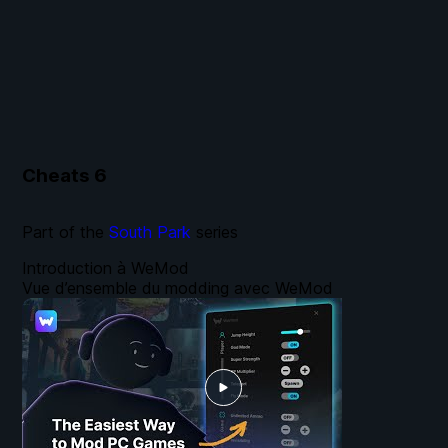
Cheats
6
Part of the
South Park
series
Introduction à WeMod
Vue d’ensemble du modding avec WeMod