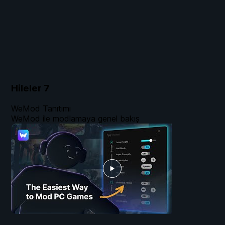
Hileler
7
WeMod Tanıtımı
WeMod ile modlamaya genel bakış