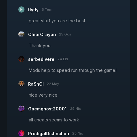
flyfly
6 Tem
great stuff you are the best
ClearCrayon
25 Oca
Thank you.
serbedivere
24 Eki
Mods help to speed run through the game!
RaShCl
22 May
nice very nice
Gaemghost20001
29 Nis
all cheats seems to work
ProdigalDistinction
28 Nis