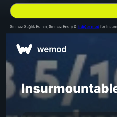
Sınırsız Sağlık Edinin, Sınırsız Enerji &
5 diğer mod
for
Insur