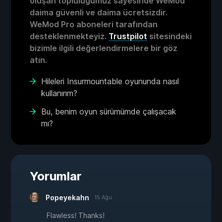
oluşan topluluğumuz sayesinde WeMod
daima güvenli ve daima ücretsizdir.
WeMod Pro aboneleri tarafından
desteklenmekteyiz.
Trustpilot
sitesindeki
bizimle ilgili değerlendirmelere bir göz
atın.
Hileleri Insurmountable oyununda nasıl
kullanırım?
Bu, benim oyun sürümümde çalışacak
mı?
Yorumlar
Popeyekahn
15 Ağu
Flawless! Thanks!