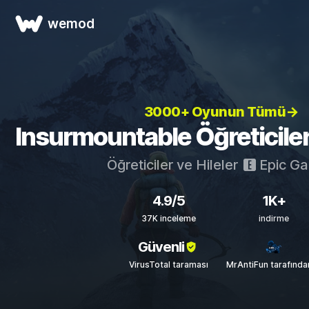
wemod
3000+ Oyunun Tümü→
Insurmountable Öğreticileri
Öğreticiler ve Hileler
Epic G
4.9/5
1K+
37K inceleme
indirme
Güvenli
VirusTotal taraması
MrAntiFun tarafında