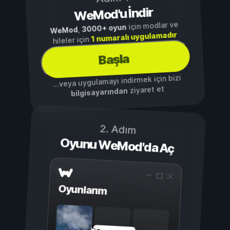
WeMod'u İndir
için modlar ve
3000+ oyun
,
WeMod
1 numaralı uygulamadır
hileler için
Başla
...veya uygulamayı indirmek için bizi
ziyaret et
bilgisayarından
2. Adım
Oyunu WeMod'da Aç
Oyunlarım