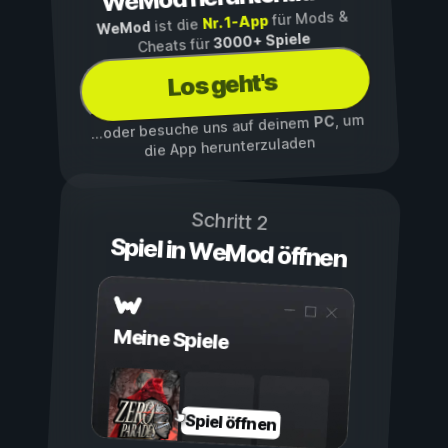
für Mods &
Nr. 1-App
ist die
WeMod
3000+ Spiele
Cheats für
Los geht's
, um
PC
...oder besuche uns auf deinem
die App herunterzuladen
Schritt 2
Spiel in WeMod öffnen
Meine Spiele
Spiel öffnen