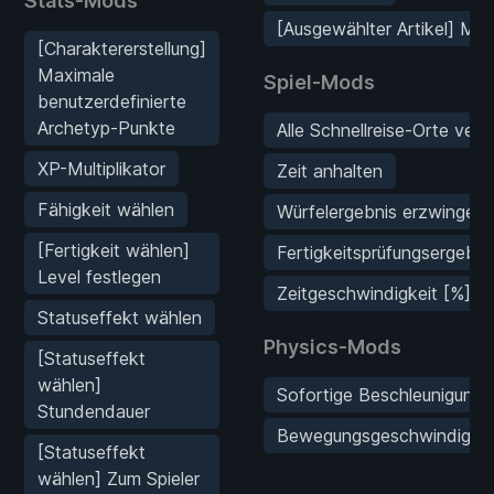
Stats-Mods
[Ausgewählter Artikel] Men
[Charaktererstellung]
Maximale
Spiel-Mods
benutzerdefinierte
Archetyp-Punkte
Alle Schnellreise-Orte verf
XP-Multiplikator
Zeit anhalten
Fähigkeit wählen
Würfelergebnis erzwingen
[Fertigkeit wählen]
Fertigkeitsprüfungsergebn
Level festlegen
Zeitgeschwindigkeit [%]
Statuseffekt wählen
Physics-Mods
[Statuseffekt
wählen]
Sofortige Beschleunigung
Stundendauer
Bewegungsgeschwindigkeits
[Statuseffekt
wählen] Zum Spieler