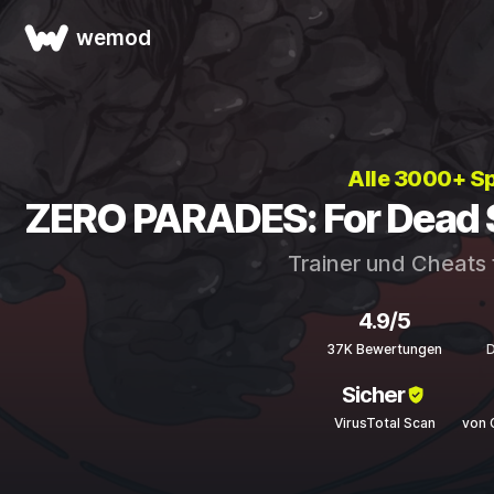
wemod
Alle 3000+ Sp
ZERO PARADES: For Dead S
Trainer und Cheats 
4.9/5
37K Bewertungen
Sicher
VirusTotal Scan
von 