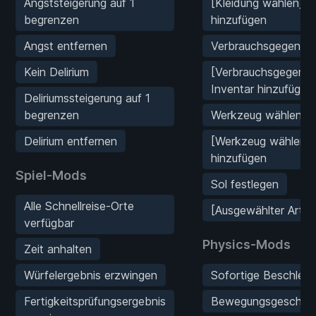
Angststeigerung auf 1
[Kleidung wählen] Z
begrenzen
hinzufügen
Angst entfernen
Verbrauchsgegenst
Kein Delirium
[Verbrauchsgegens
Inventar hinzufügen
Deliriumssteigerung auf 1
begrenzen
Werkzeug wählen
Delirium entfernen
[Werkzeug wählen] 
hinzufügen
Spiel-Mods
Sol festlegen
Alle Schnellreise-Orte
[Ausgewählter Artike
verfügbar
Physics-Mods
Zeit anhalten
Würfelergebnis erzwingen
Sofortige Beschleun
Fertigkeitsprüfungsergebnis
Bewegungsgeschwindi