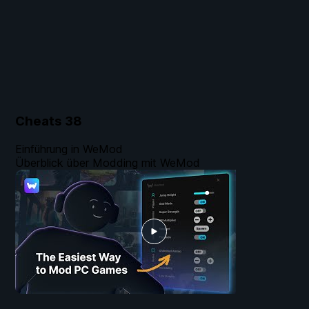
Cheats
38
Einführung in WeMod
Überblick über Modding mit WeMod