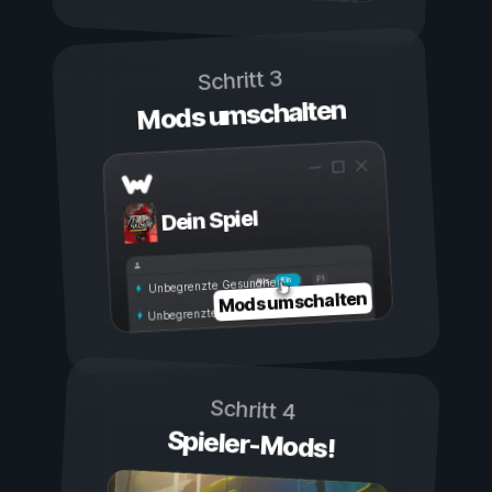
Schritt 3
Mods umschalten
Dein Spiel
Ein
Aus
Unbegrenzte Gesundheit
Mods umschalten
Unbegrenzte Ausdauer
Schritt 4
Spieler-Mods!