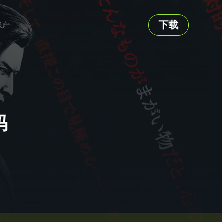
下载
账户
码