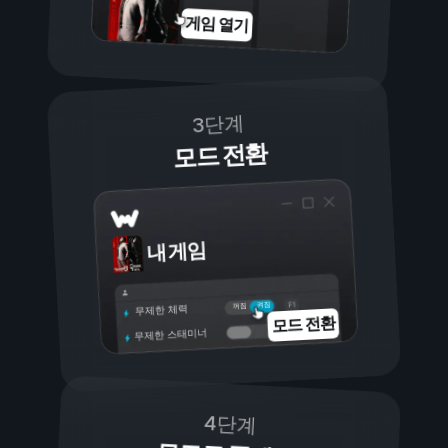
게임 열기
3단계
모드 전환
내 게임
켜짐
꺼짐
무제한 체력
모드 전환
무제한 스태미너
4단계