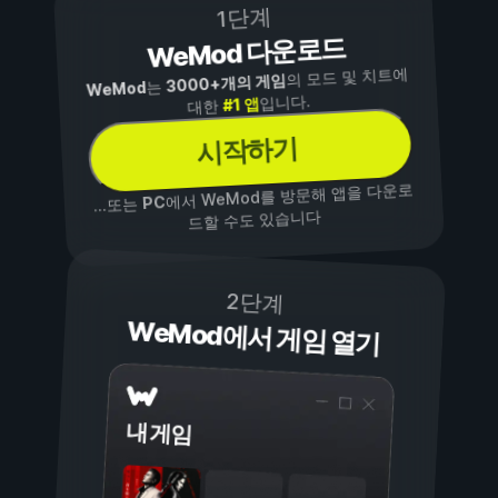
1단계
WeMod 다운로드
의 모드 및 치트에
3000+개의 게임
는
WeMod
입니다.
#1 앱
대한
시작하기
에서 WeMod를 방문해 앱을 다운로
PC
...또는
드할 수도 있습니다
2단계
WeMod에서 게임 열기
내 게임