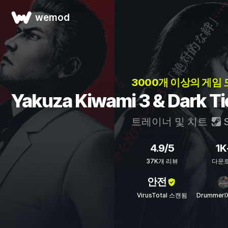
wemod
3000개 이상의 게임 
Yakuza Kiwami 3 & Dark
트레이너 및 치트
S
4.9/5
1K
37K개 리뷰
다운
안전
VirusTotal 스캔됨
DrummerI