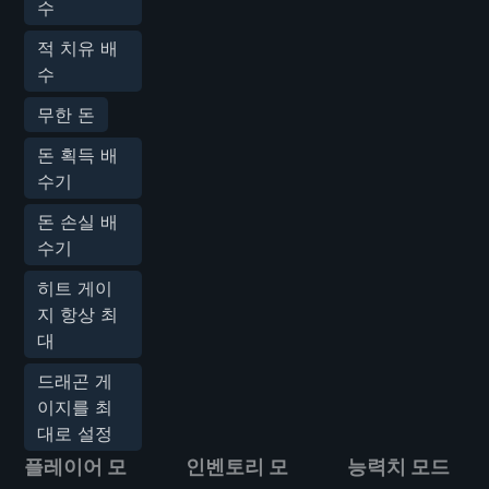
수
적 치유 배
수
무한 돈
돈 획득 배
수기
돈 손실 배
수기
히트 게이
지 항상 최
대
드래곤 게
이지를 최
대로 설정
플레이어 모
인벤토리 모
능력치 모드