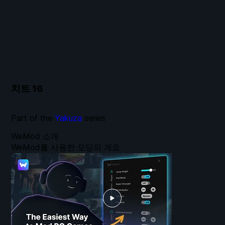
치트
16
Part of the
Yakuza
series
WeMod 소개
WeMod를 사용한 모딩의 개요