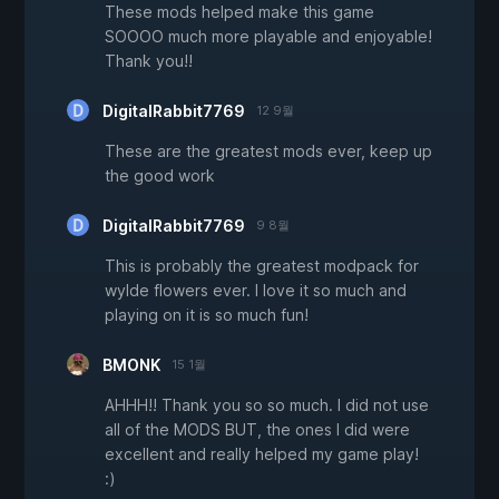
These mods helped make this game
SOOOO much more playable and enjoyable!
Thank you!!
DigitalRabbit7769
12 9월
These are the greatest mods ever, keep up
the good work
DigitalRabbit7769
9 8월
This is probably the greatest modpack for
wylde flowers ever. I love it so much and
playing on it is so much fun!
BMONK
15 1월
AHHH!! Thank you so so much. I did not use
all of the MODS BUT, the ones I did were
excellent and really helped my game play!
:)