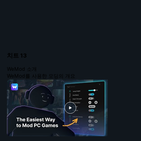
치트
13
WeMod 소개
WeMod를 사용한 모딩의 개요