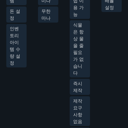
템
미나
법 이
배율
용 가
설정
돈 설
무한
능
정
마나
식물
인벤
은 항
토리
상 물
아이
을 줄
템 수
필요
량 설
가 없
정
습니
다
즉시
제작
제작
요구
사항
없음