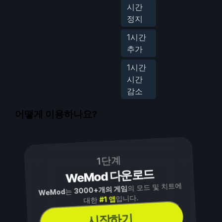
시간
정지
1시간
추가
1시간
시간
감소
어떻게 이용하나요?
1단계
WeMod 다운로드
의 모드 및 치트에
3000+개의 게임
는
WeMod
입니다.
#1 앱
대한
시작하기