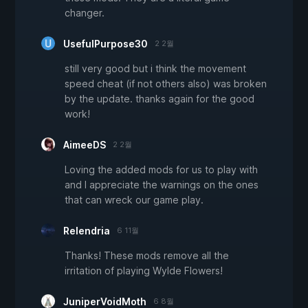
changer.
UsefulPurpose30
2 2월
still very good but i think the movement
speed cheat (if not others also) was broken
by the update. thanks again for the good
work!
AimeeDS
2 2월
Loving the added mods for us to play with
and I appreciate the warnings on the ones
that can wreck our game play.
Relendria
6 11월
Thanks! These mods remove all the
irritation of playing Wylde Flowers!
JuniperVoidMoth
6 8월