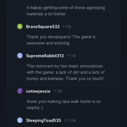
it makes getting some of those agonizing
materials a lot better
BraveSquare532
6 6월
Thank you developers! This game is
awesome and enticing.
SupremeRabbit313
19 5월
This removed my two major annoyances
with the game: a lack of dirt and a lack of
honey and beewax. Thank you so much!
notmejessie
17 1월
thank you! making tara walk faster is so
helpful :)
SleepingToad535
30 10월