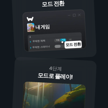
모드 전환
내 게임
켜짐
꺼짐
무제한 체력
모드 전환
무제한 스태미너
4단계
모드로 플레이!