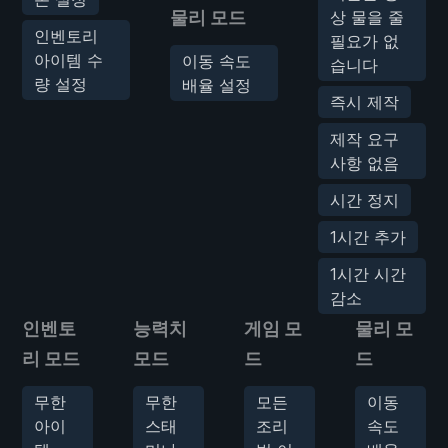
물리 모드
상 물을 줄
인벤토리
필요가 없
아이템 수
이동 속도
습니다
량 설정
배율 설정
즉시 제작
제작 요구
사항 없음
시간 정지
1시간 추가
1시간 시간
감소
인벤토
능력치
게임 모
물리 모
리 모드
모드
드
드
무한
무한
모든
이동
아이
스태
조리
속도