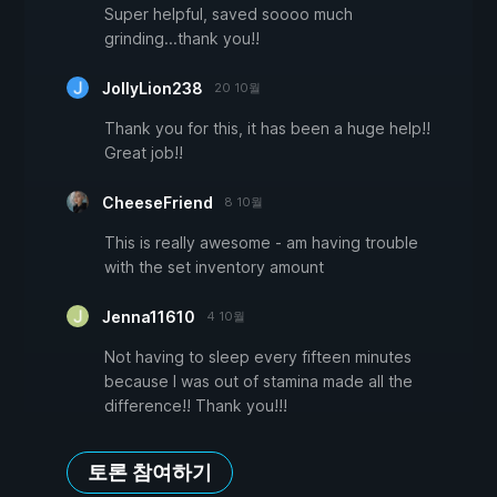
Super helpful, saved soooo much
grinding...thank you!!
JollyLion238
20 10월
Thank you for this, it has been a huge help!!
Great job!!
CheeseFriend
8 10월
This is really awesome - am having trouble
with the set inventory amount
Jenna11610
4 10월
Not having to sleep every fifteen minutes
because I was out of stamina made all the
difference!! Thank you!!!
토론 참여하기