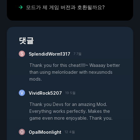
모드가 제 게임 버전과 호환될까요?
댓글
SplendidWorm1317
7 7월
Thank you for this cheat!!!!~ Waaaay better
than using melonloader with nexusmods
mods.
VividRock5207
19 5월
Thank you Devs for an amazing Mod.
Everything works perfectly. Makes the
game even more enjoyable. Thank you.
OpalMoonlight
12 4월