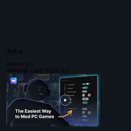
치트
5
WeMod 소개
WeMod를 사용한 모딩의 개요