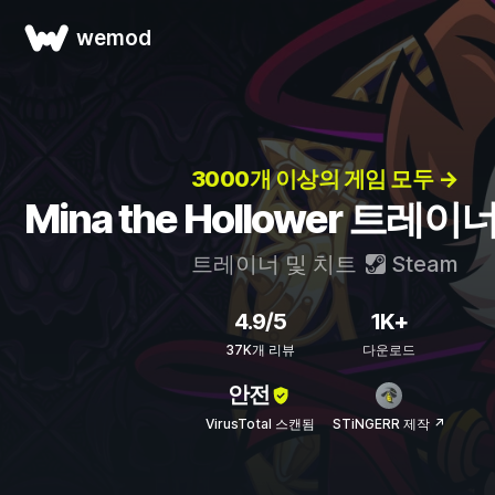
wemod
3000개 이상의 게임 모두 →
Mina the Hollower 트레이
트레이너 및 치트
Steam
4.9/5
1K+
37K개 리뷰
다운로드
안전
VirusTotal 스캔됨
STiNGERR 제작 ↗