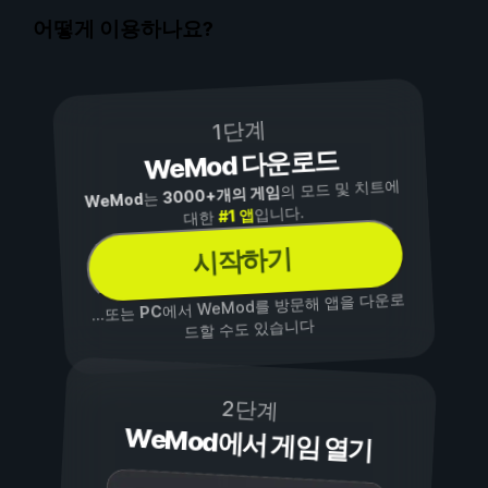
어떻게 이용하나요?
1단계
WeMod 다운로드
의 모드 및 치트에
3000+개의 게임
는
WeMod
입니다.
#1 앱
대한
시작하기
에서 WeMod를 방문해 앱을 다운로
PC
...또는
드할 수도 있습니다
2단계
WeMod에서 게임 열기