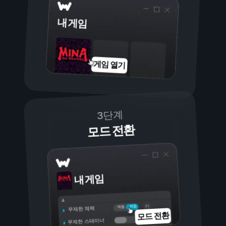
내 게임
게임 열기
3단계
모드 전환
내 게임
켜짐
꺼짐
무제한 체력
모드 전환
무제한 스태미너