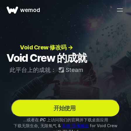
wemod
Void Crew 修改码 →
Void Crew 的成就
此平台上的成就：
Steam
开始使用
...或者在
PC
上访问我们的官网并下载桌面应用
下载无限生命, 无限氧气 &
其他 15 项修改
for
Void Crew