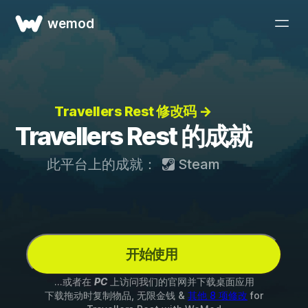
wemod
Travellers Rest 修改码 →
Travellers Rest 的成就
此平台上的成就：
Steam
开始使用
...或者在
PC
上访问我们的官网并下载桌面应用
下载拖动时复制物品, 无限金钱 &
其他 8 项修改
for