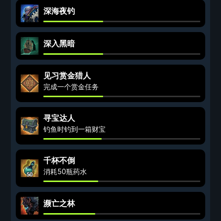
深海夜钓
深入黑暗
见习赏金猎人
完成一个赏金任务
寻宝达人
钓鱼时钓到一箱财宝
千杯不倒
消耗50瓶药水
濒亡之林