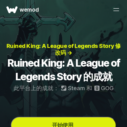
wemod
Ruined King: A League of Legends Story 修
改码 →
Ruined King: A League of
Legends Story 的成就
此平台上的成就：
Steam
和
GOG
开始使用