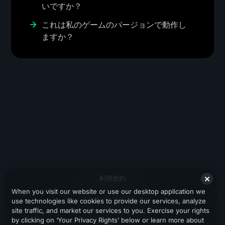
いですか？
これは私のゲームのバージョンで動作し
ますか？
利用規約
When you visit our website or use our desktop application we
プライバシーポリシー
use technologies like cookies to provide our services, analyze
site traffic, and market our services to you. Exercise your rights
サポート
by clicking on ‘Your Privacy Rights’ below or learn more about