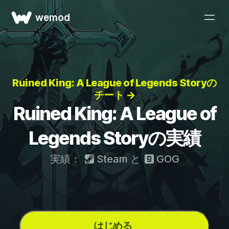
wemod
Ruined King: A League of Legends Storyの
チート →
Ruined King: A League of
Legends Storyの実績
実績：
Steam
と
GOG
はじめる