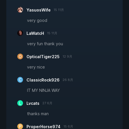
YasuosWife
15 11月
very good
LaWatcH
15 11月
very fun thank you
OpticalTiger225
12 9月
very nice
ClassicRock926
26 8月
IT MY NINJA WAY
Lvcats
27 6月
thanks man
ProperHorse974
15 6月