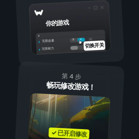
你的游戏
开
关
无限血量
切换开关
无限耐力
第 4 步
畅玩修改游戏！
✓ 已开启修改