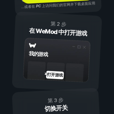
上访问我们的官网并下载桌面应用
PC
...或者在
第 2 步
在 WeMod 中打开游戏
我的游戏
打开游戏
第 3 步
切换开关