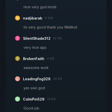
nice very gud mods
nadjibarab
9 12月
its very good thank you WeMod
SilentShade312
22 9月
very nice app
BrokenFaith
4 9月
awesome work
LeadingFog329
24 8月
yes swo god
CalmPin529
19 8月
Good job