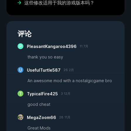
这些修改适用于我的游戏版本吗？
评论
PleasantKangaroo4396
11 7月
thank you so easy
UsefulTurtle587
26 2月
An awesome mod with a nostalgicgame bro
TypicalFire425
3 12月
good cheat
MegaZoom66
28 11月
Great Mods