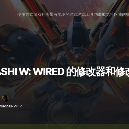
使用方式
游戏列表
带有地图的游戏
游戏工具
功能概览
社区
我的
ASHI W: WIRED 的修改器和
lonelRVH ↗