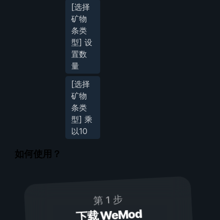
[选择
矿物
条类
型] 设
置数
量
[选择
矿物
条类
型] 乘
以10
如何使用？
第 1 步
下载 WeMod