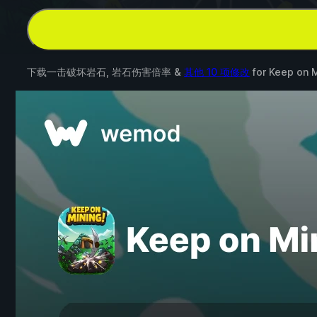
下载一击破坏岩石, 岩石伤害倍率 &
其他 10 项修改
for
Keep on M