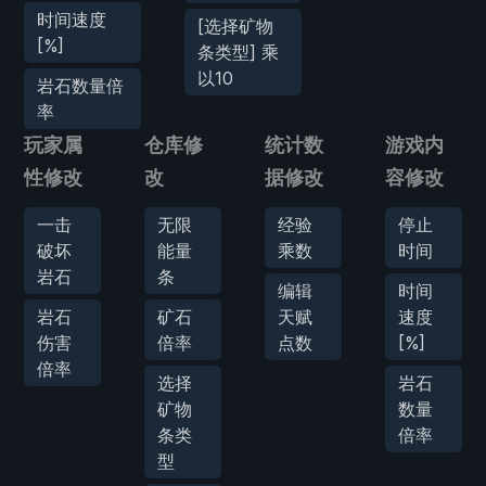
时间速度
[选择矿物
[%]
条类型] 乘
以10
岩石数量倍
率
玩家属
仓库修
统计数
游戏内
性修改
改
据修改
容修改
一击
无限
经验
停止
破坏
能量
乘数
时间
岩石
条
编辑
时间
岩石
矿石
天赋
速度
伤害
倍率
点数
[%]
倍率
选择
岩石
矿物
数量
条类
倍率
型