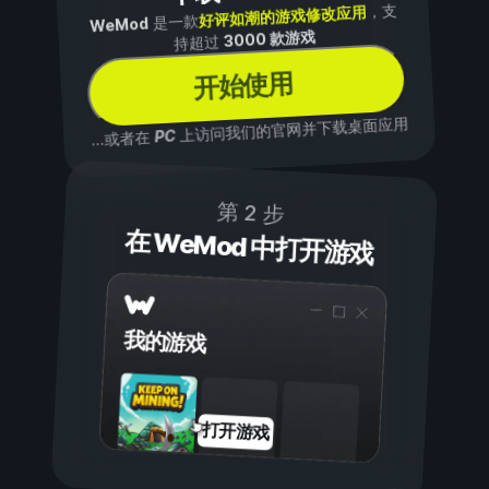
，支
好评如潮的游戏修改应用
是一款
WeMod
3000 款游戏
持超过
开始使用
上访问我们的官网并下载桌面应用
PC
...或者在
第 2 步
在 WeMod 中打开游戏
我的游戏
打开游戏