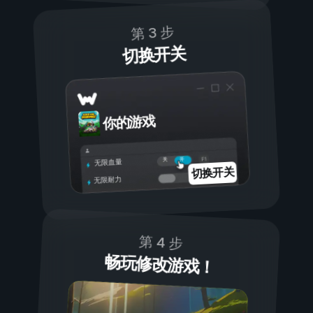
第 3 步
切换开关
你的游戏
开
关
无限血量
切换开关
无限耐力
第 4 步
畅玩修改游戏！