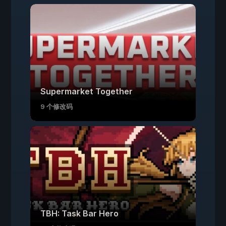
Supermarket Together
9 个修改码
TBH: Task Bar Hero