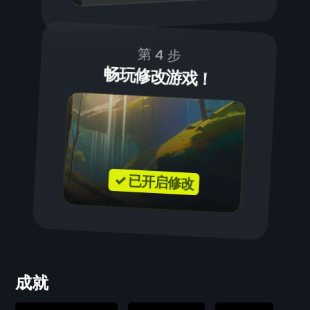
第 4 步
畅玩修改游戏！
✓ 已开启修改
成就