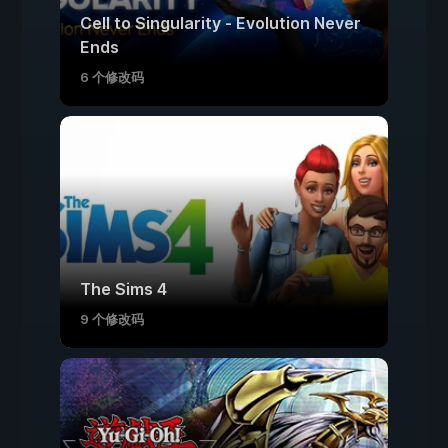
Cell to Singularity - Evolution Never
Ends
6 个修改码
The Sims 4
9 个修改码