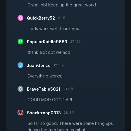
Great job! Keep up the great work!
QuickBerry52
8 1月
mods work well, thank you.
PopularRiddle9663
27 10月
thank alot opt wemod
JuanGonzo
12 10月
Everything works!
BraveTable5021
21 6月
GOOD MOD GOOD APP
Shocktroop0313
28 4月
So far so good. There were some hang ups
during the turn based combat.