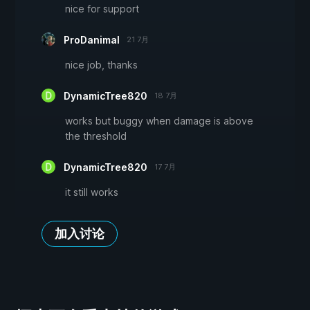
nice for support
ProDanimal
21 7月
nice job, thanks
DynamicTree820
18 7月
works but buggy when damage is above
the threshold
DynamicTree820
17 7月
it still works
加入讨论