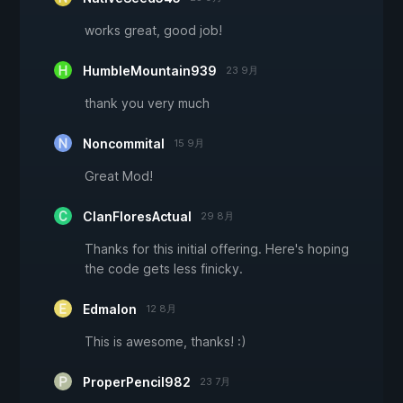
works great, good job!
HumbleMountain939
23 9月
thank you very much
Noncommital
15 9月
Great Mod!
ClanFloresActual
29 8月
Thanks for this initial offering. Here's hoping
the code gets less finicky.
Edmalon
12 8月
This is awesome, thanks! :)
ProperPencil982
23 7月