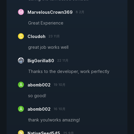
MarvelousCrown369
8 2月
Great Experience
Cloudoh
23 11月
great job works well
BigGorilla80
22 11月
Thanks to the developer, work perfectly
abomb002
19 10月
so good!
abomb002
16 10月
thank you!works amazing!
NativeSeed545
25 9月