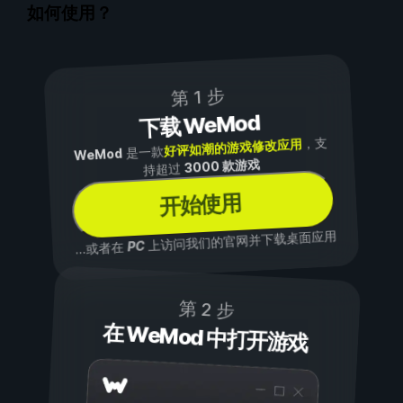
如何使用？
第 1 步
下载 WeMod
，支
好评如潮的游戏修改应用
是一款
WeMod
3000 款游戏
持超过
开始使用
上访问我们的官网并下载桌面应用
PC
...或者在
第 2 步
在 WeMod 中打开游戏