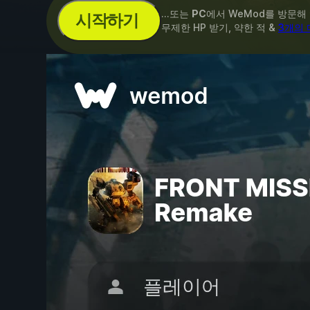
...또는
PC
에서 WeMod를 방문해
시작하기
무제한 HP 받기, 약한 적 &
3개의 