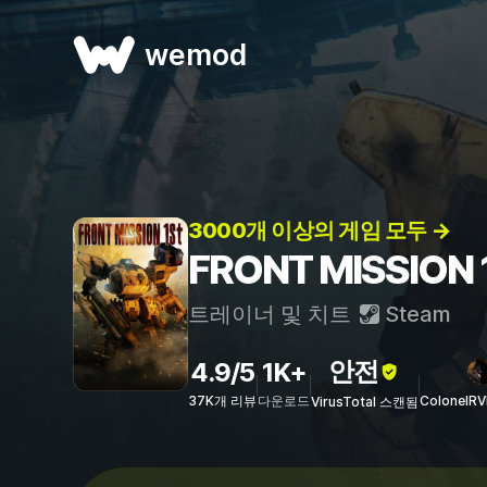
wemod
3000개 이상의 게임 모두 →
FRONT MISSION
트레이너 및 치트
Steam
안전
4.9/5
1K+
37K개 리뷰
다운로드
ColonelR
VirusTotal 스캔됨