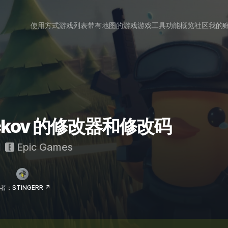
使用方式
游戏列表
带有地图的游戏
游戏工具
功能概览
社区
我的
Duckov 的修改器和修改码
和
Epic Games
者：STiNGERR ↗