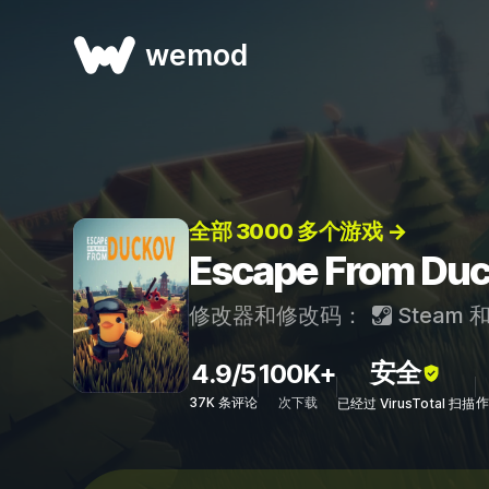
wemod
全部 3000 多个游戏 →
Escape From 
修改器和修改码：
Steam
安全
4.9/5
100K+
37K 条评论
次下载
作
已经过 VirusTotal 扫描