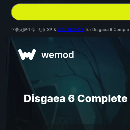
下载无限生命, 无限 SP &
其他 31 项修改
for
Disgaea 6 Comple