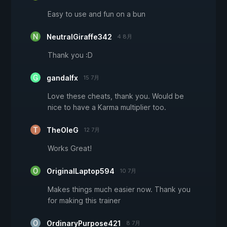
Easy to use and fun on a bun
NeutralGiraffe342
4 8月
Thank you :D
gandalfx
15 7月
Love these cheats, thank you. Would be
nice to have a Karma multiplier too.
TheOleG
12 7月
Works Great!
OriginalLaptop594
10 7月
Makes things much easier now. Thank you
for making this trainer
OrdinaryPurpose421
8 7月