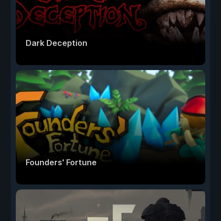
Dark Deception
Founders' Fortune