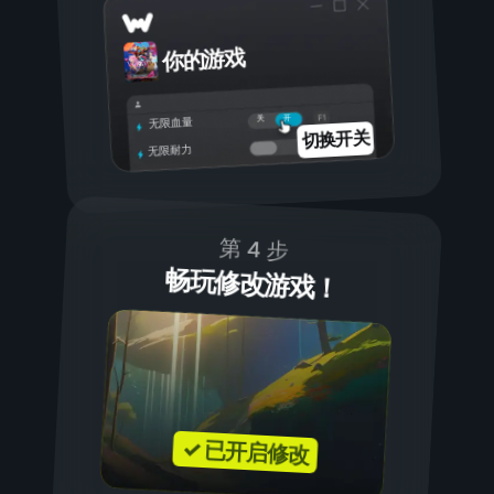
你的游戏
开
关
无限血量
切换开关
无限耐力
第 4 步
畅玩修改游戏！
✓ 已开启修改