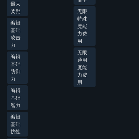
最大
奖励
无限
特殊
编辑
魔能
基础
力费
攻击
用
力
无限
编辑
通用
基础
魔能
防御
力费
力
用
编辑
基础
智力
编辑
基础
抗性