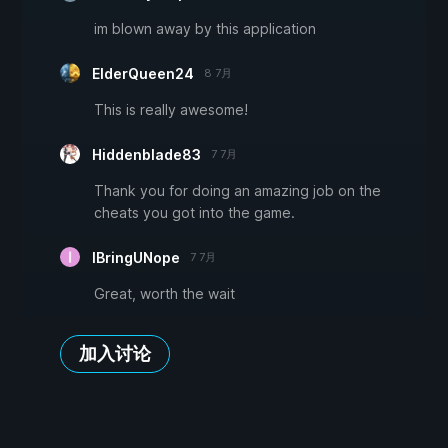
im blown away by this application
ElderQueen24
8 7月
This is really awesome!
Hiddenblade83
7 7月
Thank you for doing an amazing job on the
cheats you got into the game.
IBringUNope
7 7月
Great, worth the wait
加入讨论