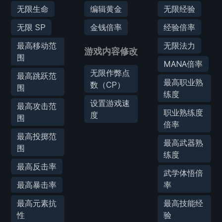
无限生命
编辑黄金
无限经验
无限 SP
金钱倍率
经验倍率
最高移动范
无限法力
游戏内容修改
围
MANA倍率
无限作弊点
最高跳跃范
最高职业熟
数（CP）
围
练度
设置游戏速
最高攻击范
职业熟练度
度
围
倍率
最高投掷范
最高武器熟
围
练度
最高反击率
武学体悟倍
最高暴击率
率
最高元素抗
最高技能经
性
验