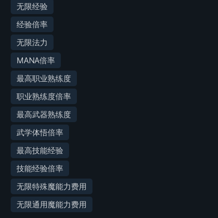
无限经验
经验倍率
无限法力
MANA倍率
最高职业熟练度
职业熟练度倍率
最高武器熟练度
武学体悟倍率
最高技能经验
技能经验倍率
无限特殊魔能力费用
无限通用魔能力费用