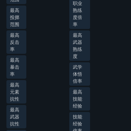
职业
最高
熟练
投掷
度倍
范围
率
最高
最高
反击
武器
率
熟练
度
最高
暴击
武学
率
体悟
倍率
最高
元素
最高
抗性
技能
经验
最高
武器
技能
抗性
经验
倍率