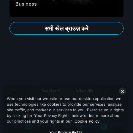
Business
सभी खेल ब्राउज़ करें
नियम और शर्तें
गोपनीयता नीति
When you visit our website or use our desktop application we
सहायता
use technologies like cookies to provide our services, analyze
site traffic, and market our services to you. Exercise your rights
by clicking on ‘Your Privacy Rights’ below or learn more about
our practices and your rights in our
Cookie Policy
Your Privacy Rights