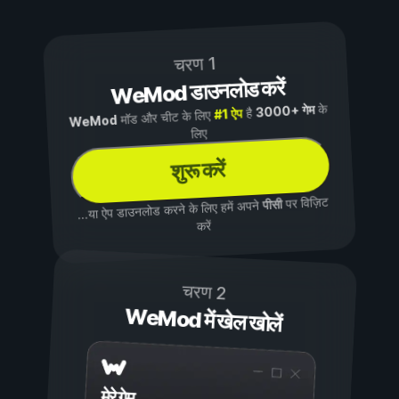
चरण 1
WeMod डाउनलोड करें
के
3000+ गेम
है
#1 ऐप
मॉड और चीट के लिए
WeMod
लिए
शुरू करें
पर विज़िट
पीसी
...या ऐप डाउनलोड करने के लिए हमें अपने
करें
चरण 2
WeMod में खेल खोलें
मेरे गेम