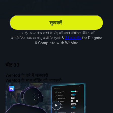
शुरू करें
...या ऐप डाउनलोड करने के लिए हमें अपने
पीसी
पर विज़िट करें
अनलिमिटेड स्वास्थ्य पाएं, असीमित एसपी &
31 अन्य मॉड
for
Disgaea
6 Complete
with
WeMod
चीट
33
WeMod के बारे में जानकारी
WeMod के साथ मॉडिंग की जानकारी