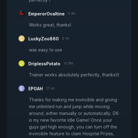
EmperorOvaltine
6 फ़र.
Works great, thanks!
LuckyZoo860
8 नव.
was easy to use
DriplessPotato
16 सित.
Trainer works absolutely perfectly, thanks!!!
EPGAH
17 अग.
Thanks for making me invincible and giving
me unlimited run and jump while moving
around, either manually or automatically. D6
is my new favorite Idle Game! Once your
guys get high enough, you can turn off the
invincible feature to claim Hospital Prizes,