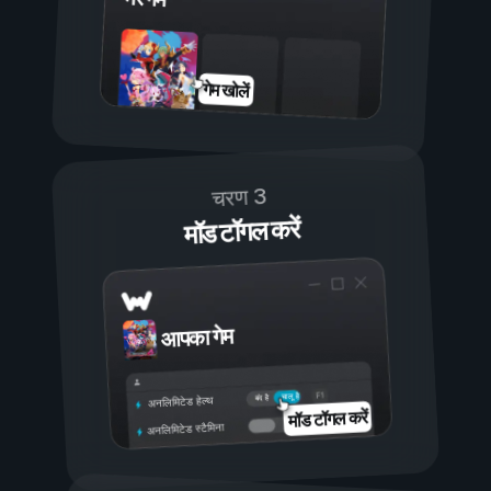
गेम खोलें
चरण 3
मॉड टॉगल करें
आपका गेम
चालू है
बंद है
अनलिमिटेड हेल्थ
मॉड टॉगल करें
अनलिमिटेड स्टैमिना