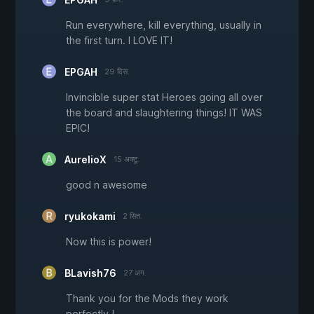
Run everywhere, kill everything, usually in
the first turn. I LOVE IT!
EPGAH
29 दिस.
Invincible super stat Heroes going all over
the board and slaughtering things! IT WAS
EPIC!
AurelioX
15 अक्टू.
good n awesome
ryukokami
2 सित.
Now this is power!
BLavish76
27 अग.
Thank you for the Mods they work
perfectly !