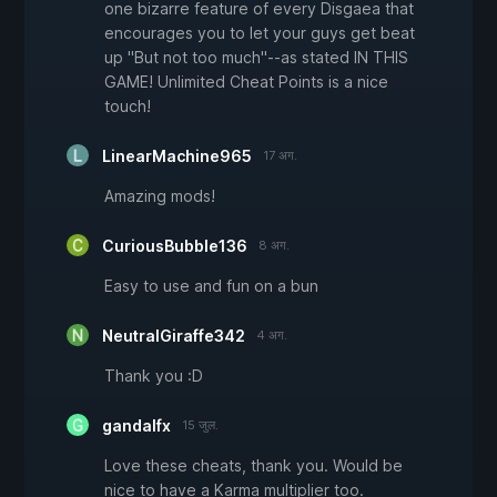
one bizarre feature of every Disgaea that
encourages you to let your guys get beat
up "But not too much"--as stated IN THIS
GAME! Unlimited Cheat Points is a nice
touch!
LinearMachine965
17 अग.
Amazing mods!
CuriousBubble136
8 अग.
Easy to use and fun on a bun
NeutralGiraffe342
4 अग.
Thank you :D
gandalfx
15 जुल.
Love these cheats, thank you. Would be
nice to have a Karma multiplier too.