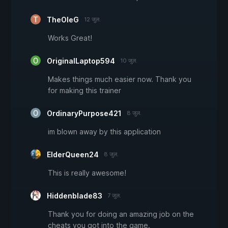
TheOleG
12 जुल.
Works Great!
OriginalLaptop594
10 जुल.
Makes things much easier now. Thank you
for making this trainer
OrdinaryPurpose421
8 जुल.
im blown away by this application
ElderQueen24
8 जुल.
This is really awesome!
Hiddenblade83
7 जुल.
Thank you for doing an amazing job on the
cheats you got into the game.