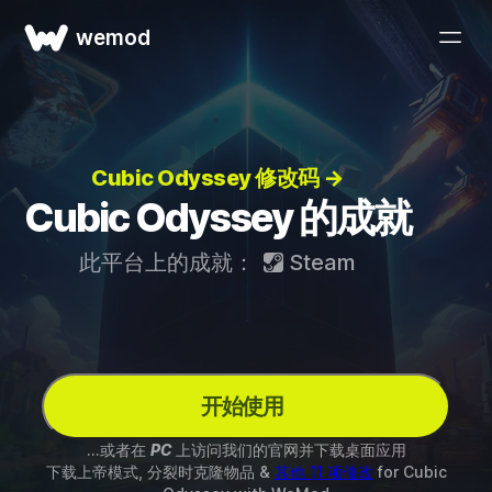
wemod
Cubic Odyssey 修改码 →
Cubic Odyssey 的成就
此平台上的成就：
Steam
开始使用
...或者在
PC
上访问我们的官网并下载桌面应用
下载上帝模式, 分裂时克隆物品 &
其他 11 项修改
for
Cubic