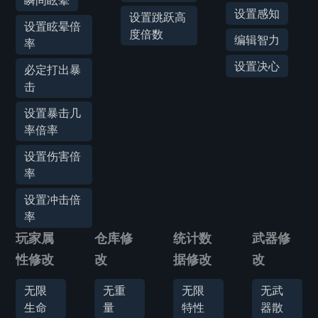
瞬间眩晕
设置感知
设置跳跃高
设置眩晕倍
度倍数
编辑智力
率
设置决心
必定打出暴
击
设置暴击几
率倍率
设置伤害倍
率
设置冲击倍
率
玩家属
仓库修
统计数
武器修
性修改
改
据修改
改
无限
无重
无限
无武
生命
量
特性
器散