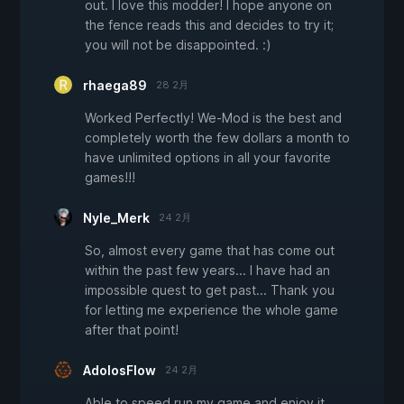
out. I love this modder! I hope anyone on
the fence reads this and decides to try it;
you will not be disappointed. :)
rhaega89
28 2月
Worked Perfectly! We-Mod is the best and
completely worth the few dollars a month to
have unlimited options in all your favorite
games!!!
Nyle_Merk
24 2月
So, almost every game that has come out
within the past few years... I have had an
impossible quest to get past... Thank you
for letting me experience the whole game
after that point!
AdolosFlow
24 2月
Able to speed run my game and enjoy it