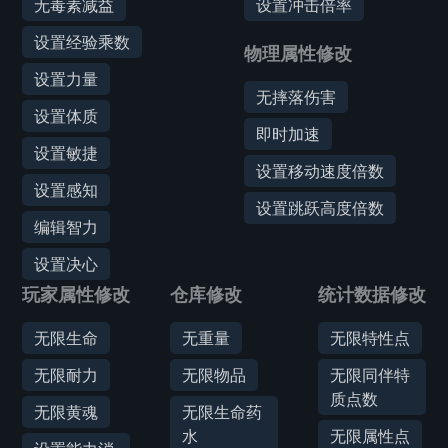
无毒素减益
设置冲击倍率
设置经验乘数
物理属性修改
设置力量
无摔落伤害
设置体质
即时加速
设置敏捷
设置移动速度倍数
设置感知
设置跳跃高度倍数
编辑智力
设置决心
玩家属性修改
仓库修改
统计数据修改
无限生命
无重量
无限特性点
无限耐力
无限物品
无限同伴特
质点数
无限黄魂
无限生命药
水
无限属性点