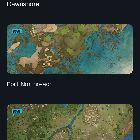
Dawnshore
传送
Fort Northreach
传送