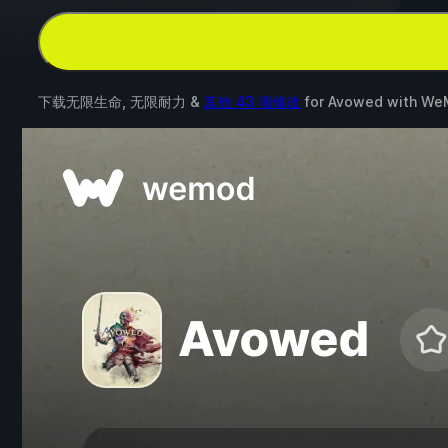
下载无限生命, 无限耐力 &
其他 43 项修改
for
Avowed
with
We