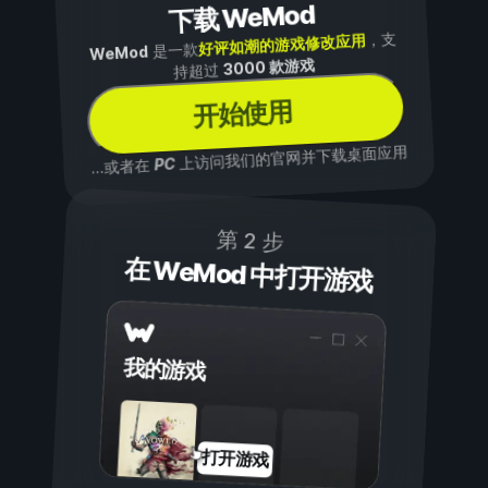
下载 WeMod
，支
好评如潮的游戏修改应用
是一款
WeMod
3000 款游戏
持超过
开始使用
上访问我们的官网并下载桌面应用
PC
...或者在
第 2 步
在 WeMod 中打开游戏
我的游戏
打开游戏