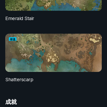
Emerald Stair
传送
Shatterscarp
成就