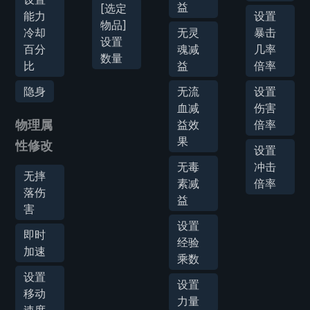
益
[选定
能力
设置
物品]
冷却
无灵
暴击
设置
百分
魂减
几率
数量
比
益
倍率
隐身
无流
设置
血减
伤害
物理属
益效
倍率
果
性修改
设置
无毒
冲击
无摔
素减
倍率
落伤
益
害
设置
即时
经验
加速
乘数
设置
设置
移动
力量