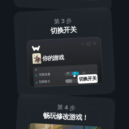
第 3 步
切换开关
你的游戏
开
关
无限血量
切换开关
无限耐力
第 4 步
畅玩修改游戏！