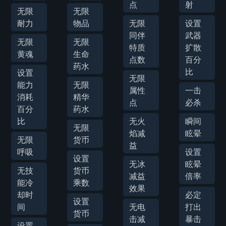
点
射
无限
无限
耐力
物品
无限
设置
同伴
武器
无限
无限
特质
扩散
黄魂
生命
点数
百分
药水
比
设置
无限
能力
无限
属性
一击
消耗
精华
点
必杀
百分
药水
比
无火
瞬间
无限
焰减
眩晕
无限
货币
益
呼吸
设置
设置
无冰
眩晕
无技
货币
减益
倍率
能冷
乘数
效果
却时
必定
设置
间
无电
打出
货币
击减
暴击
设置