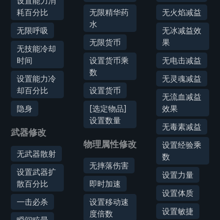
设置能力消
耗百分比
无限精华药
无火焰减益
水
无限呼吸
无冰减益效
无限货币
果
无技能冷却
时间
设置货币乘
无电击减益
数
设置能力冷
无灵魂减益
却百分比
设置货币
无流血减益
隐身
[选定物品]
效果
设置数量
无毒素减益
武器修改
物理属性修改
设置经验乘
无武器散射
数
无摔落伤害
设置武器扩
设置力量
散百分比
即时加速
设置体质
一击必杀
设置移动速
设置敏捷
度倍数