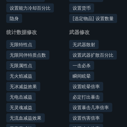
设置能力冷却百分比
设置货币
隐身
[选定物品] 设置数量
统计数据修改
武器修改
无限特性点
无武器散射
无限同伴特质点数
设置武器扩散百分比
无限属性点
一击必杀
无火焰减益
瞬间眩晕
无冰减益效果
设置眩晕倍率
无电击减益
必定打出暴击
无灵魂减益
设置暴击几率倍率
无流血减益效果
设置伤害倍率