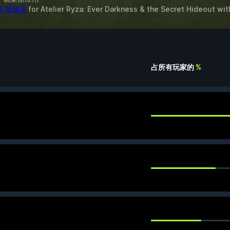
6 项修改
for
Atelier Ryza: Ever Darkness & the Secret Hideout
wit
占所有玩家的
%