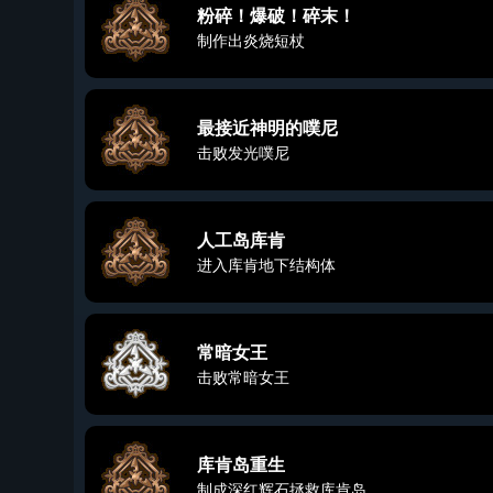
粉碎！爆破！碎末！
制作出炎烧短杖
最接近神明的噗尼
击败发光噗尼
人工岛库肯
进入库肯地下结构体
常暗女王
击败常暗女王
库肯岛重生
制成深红辉石拯救库肯岛