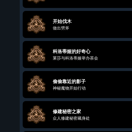
开始伐木
做出劈斧
科洛蒂娅的好奇心
莱莎与科洛蒂娅举办茶会
偷偷靠近的影子
神秘魔物开始行动
修建秘密之家
众人修建秘密藏身处