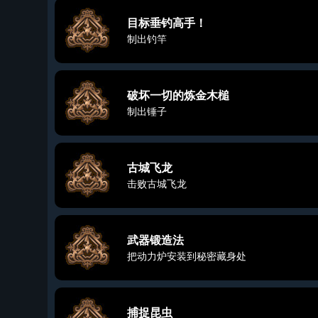
目标垂钓高手！
制出钓竿
破坏一切的炼金木槌
制出锤子
古城飞龙
击败古城飞龙
武器锻造法
把动力炉安装到秘密藏身处
捕捉昆虫