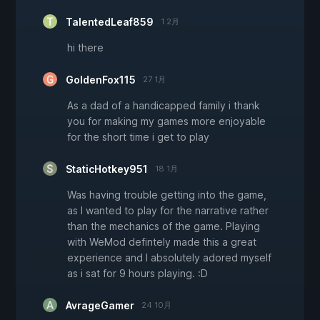
TalentedLeaf859
1 2月
hi there
GoldenFox115
27 1月
As a dad of a handicapped family i thank
you for making my games more enjoyable
for the short time i get to play
StaticHotkey951
18 1月
Was having trouble getting into the game,
as I wanted to play for the narrative rather
than the mechanics of the game. Playing
with WeMod defintely made this a great
experience and I absolutely adored myself
as i sat for 9 hours playing. :D
AvrageGamer
24 10月