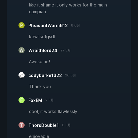
like it shame it only works for the main
campian
PleasantWorm612
6 6月
kewl sdfgsdf
Wraithlord24
27 5月
Awesome!
codyburke1322
26 5月
Thank you
FoxEM
2 5月
cool, it works flawlessly
ThorsDouble1
6 3月
enjoyable