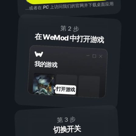
上访问我们的官网并下载桌面应用
PC
...或者在
第 2 步
在 WeMod 中打开游戏
我的游戏
打开游戏
第 3 步
切换开关