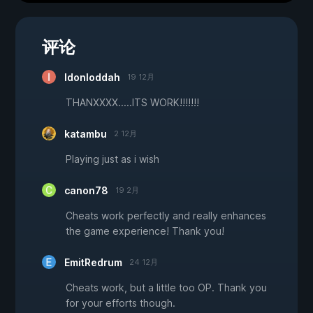
评论
Idonloddah
19 12月
THANXXXX.....ITS WORK!!!!!!!
katambu
2 12月
Playing just as i wish
canon78
19 2月
Cheats work perfectly and really enhances
the game experience! Thank you!
EmitRedrum
24 12月
Cheats work, but a little too OP. Thank you
for your efforts though.