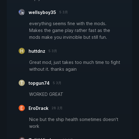
wellsyboy35
5 3月
everything seems fine with the mods.
Makes the game play rather fast as the
mods make you invincible but still fun.
huttdnz
5 3月
Great mod, just takes too much time to fight
without it. thanks again
topgun74
5 3月
WORKED GREAT
EroDrack
28 2月
Nice but the ship health sometimes doesn't
work