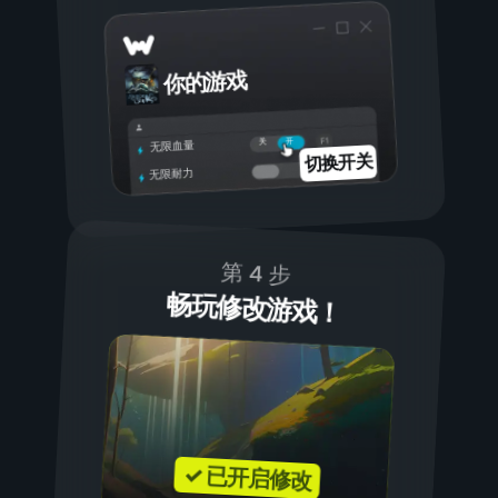
你的游戏
开
关
无限血量
切换开关
无限耐力
第 4 步
畅玩修改游戏！
✓ 已开启修改