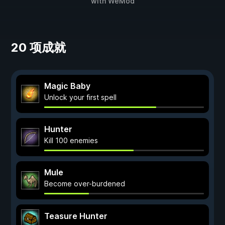
with
WeMod
20 项成就
Magic Baby
Unlock your first spell
Hunter
Kill 100 enemies
Mule
Become over-burdened
Teasure Hunter