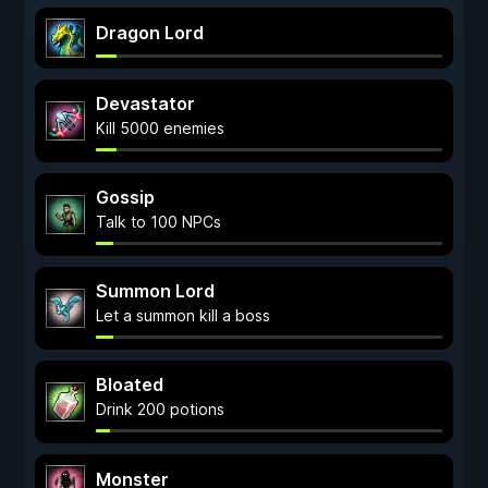
Dragon Lord
Devastator
Kill 5000 enemies
Gossip
Talk to 100 NPCs
Summon Lord
Let a summon kill a boss
Bloated
Drink 200 potions
Monster