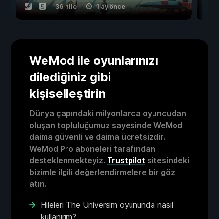
36 hile
1 ay önce
WeMod ile oyunlarınızı
dilediğiniz gibi
kişiselleştirin
Dünya çapındaki milyonlarca oyuncudan
oluşan topluluğumuz sayesinde WeMod
daima güvenli ve daima ücretsizdir.
WeMod Pro aboneleri tarafından
desteklenmekteyiz.
Trustpilot
sitesindeki
bizimle ilgili değerlendirmelere bir göz
atın.
Hileleri The Universim oyununda nasıl
kullanırım?