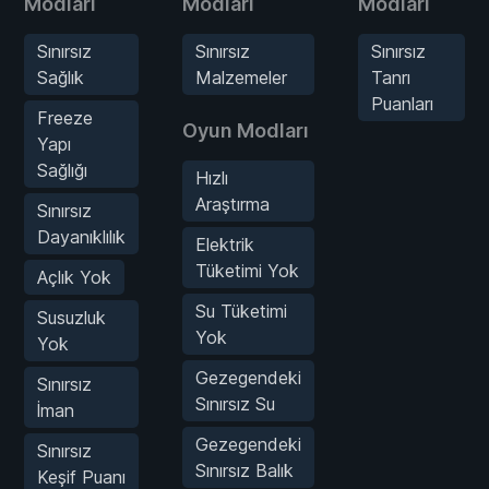
Modları
Modları
Modları
Sınırsız
Sınırsız
Sınırsız
Sağlık
Malzemeler
Tanrı
Puanları
Freeze
Oyun Modları
Yapı
Sağlığı
Hızlı
Araştırma
Sınırsız
Dayanıklılık
Elektrik
Tüketimi Yok
Açlık Yok
Su Tüketimi
Susuzluk
Yok
Yok
Gezegendeki
Sınırsız
Sınırsız Su
İman
Gezegendeki
Sınırsız
Sınırsız Balık
Keşif Puanı