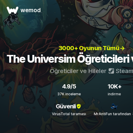
wemod
3000+ Oyunun Tümü→
The Universim Öğreticileri v
Öğreticiler ve Hileler
Stea
4.9/5
10K+
37K inceleme
indirme
Güvenli
VirusTotal taraması
MrAntiFun tarafından