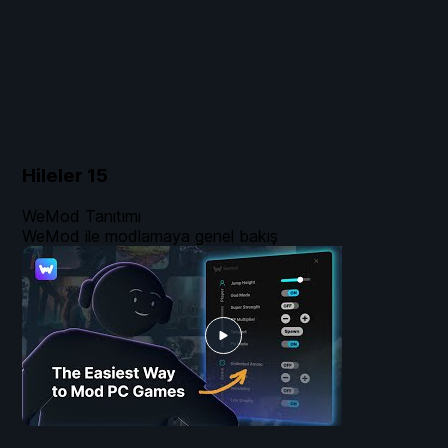
Hileler
15
WeMod Tanıtımı
WeMod ile modlamaya genel bakış