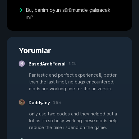
Bu, benim oyun sürümümde çalışacak
mı?
Yorumlar
BasedArabFaisal
3 Eki
Fantastic and perfect experience!!, better
than the last time!, no bugs encountered,
mods are working fine for the universim.
DaddyJey
3 Eki
only use two codes and they helped out a
lot as I'm so busy working these mods help
reduce the time i spend on the game.