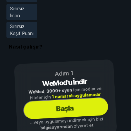
Sınırsız
İman
Sınırsız
Keşif Puanı
Nasıl çalışır?
Adım 1
WeMod'u İndir
için modlar ve
3000+ oyun
,
WeMod
1 numaralı uygulamadır
hileler için
Başla
...veya uygulamayı indirmek için bizi
ziyaret et
bilgisayarından