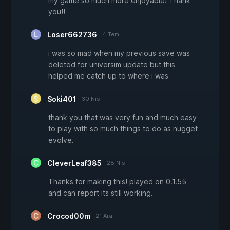
my game so much more enjoyable! Thank
you!!
Loser662736
4 Tem
i was so mad when my previous save was
deleted for universim update but this
helped me catch up to where i was
Soki401
30 Nis
thank you that was very fun and much easy
to play with so much things to do as nugget
evolve.
CleverLeaf385
28 Nis
Thanks for making this! played on 0.1.55
and can report its still working.
Crocod00m
21 Ara