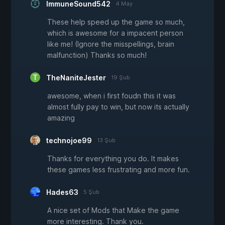
ImmuneSound542
4 May
These help speed up the game so much,
which is awesome for a impacent person
like me! (Ignore the misspellings, brain
malfunction) Thanks so much!
TheNaniteJester
19 Şub
awesome, when i first foudn this it was
almost fully pay to win, but now its actually
amazing
technojoe99
13 Şub
Thanks for everything you do. It makes
these games less frustrating and more fun.
Hades63
5 Şub
A nice set of Mods that Make the game
more interesting. Thank you.