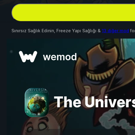
Sınırsız Sağlık Edinin, Freeze Yapı Sağlığı &
13 diğer mod
fo