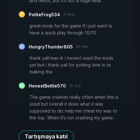
and herbs, but it's not a huge deal.
PoliteFrog534
31 May
great mods for the game if i just want to
have a quick play through 10/10
HungryThunder805
28 May
thank yall man ik i havent used the mods
yet but i thank yall for putting time in to
making this
HonestBottle570
16 Şub
The game crashes really often when this is
used but overall it does what it was
supposed to do; help me cheat my way to
the top. When it's not crashing my game.
Tartışmaya katıl