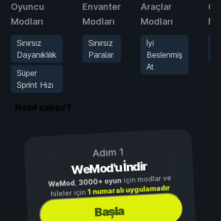
Oyuncu
Envanter
Araçlar
Oy
Modları
Modları
Modları
Mo
Sınırsız
Sınırsız
İyi
A
Dayanıklılık
Paralar
Beslenmiş
İ
At
Süper
Sprint Hızı
Nasıl çalışır?
Adım 1
WeMod'u İndir
için modlar ve
3000+ oyun
,
WeMod
1 numaralı uygulamadır
hileler için
Başla