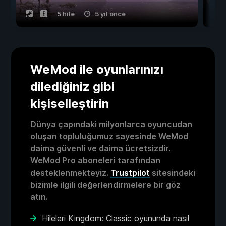
5 hile
5 yıl önce
WeMod ile oyunlarınızı
dilediğiniz gibi
kişiselleştirin
Dünya çapındaki milyonlarca oyuncudan
oluşan topluluğumuz sayesinde WeMod
daima güvenli ve daima ücretsizdir.
WeMod Pro aboneleri tarafından
desteklenmekteyiz.
Trustpilot
sitesindeki
bizimle ilgili değerlendirmelere bir göz
atın.
Hileleri Kingdom: Classic oyununda nasıl