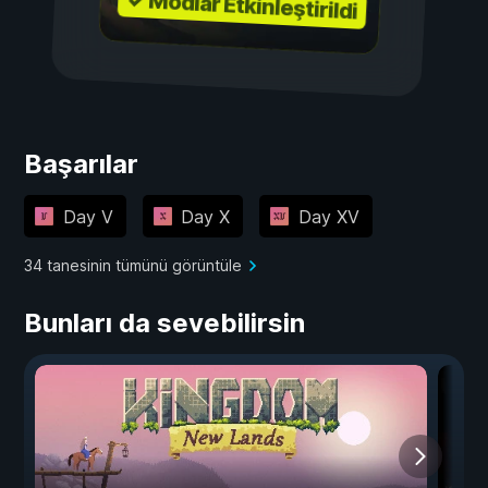
✓ Modlar Etkinleştirildi
Başarılar
Day V
Day X
Day XV
34 tanesinin tümünü görüntüle
Bunları da sevebilirsin