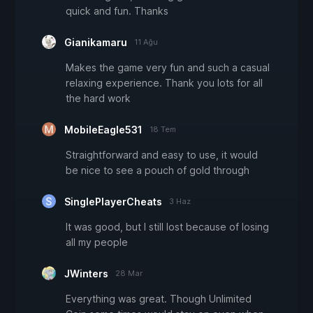
quick and fun. Thanks
Gianikamaru
11 Ağu
Makes the game very fun and such a casual
relaxing experience. Thank you lots for all
the hard work
MobileEagle531
18 Tem
Straightforward and easy to use, it would
be nice to see a pouch of gold through
SinglePlayerCheats
3 Haz
It was good, but I still lost because of losing
all my people
JWinters
28 Mar
Everything was great. Though Unlimited