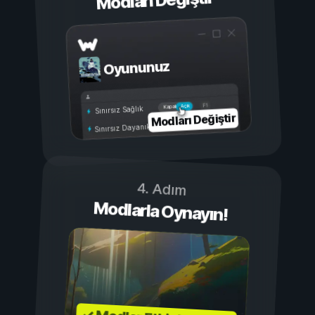
Modları Değiştir
Oyununuz
Açık
Kapalı
Sınırsız Sağlık
Modları Değiştir
Sınırsız Dayanıklılık
4. Adım
Modlarla Oynayın!