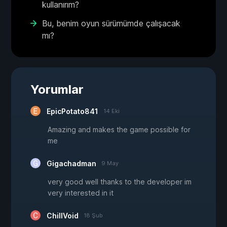
kullanırım?
Bu, benim oyun sürümümde çalışacak
mı?
Yorumlar
EpicPotato841
14 Eki
Amazing and makes the game possible for
me
Gigachadman
9 May
very good well thanks to the developer im
very interested in it
ChillVoid
18 Şub