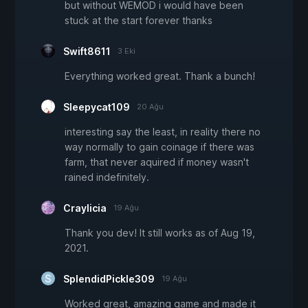
but without WEMOD i would have been
stuck at the start forever thanks
Swift8611
3 Eki
Everything worked great. Thank a bunch!
Sleepycat109
20 Ağu
interesting say the least, in reality there no
way normally to gain coinage if there was
farm, that never aquired if money wasn't
rained indefinitely.
Craylicia
19 Ağu
Thank you dev! It still works as of Aug 19,
2021.
SplendidPickle309
19 Ağu
Worked great, amazing game and made it