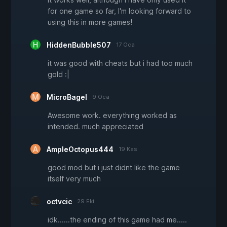
for one game so far, I'm looking forward to
using this in more games!
HiddenBubble507
17 Oca
it was good with cheats but i had too much
gold :|
MicroBagel
9 Oca
Awesome work. everything worked as
intended. much appreciated
AmpleOctopus444
19 Kas
good mod but i just didnt like the game
itself very much
octvcic
29 Eki
idk......the ending of this game had me.....