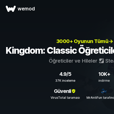
wemod
3000+ Oyunun Tümü→
Kingdom: Classic Öğreticiler
Öğreticiler ve Hileler
Ste
4.9/5
10K+
37K inceleme
indirme
Güvenli
VirusTotal taraması
MrAntiFun tarafın