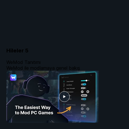
Hileler
5
WeMod Tanıtımı
WeMod ile modlamaya genel bakış