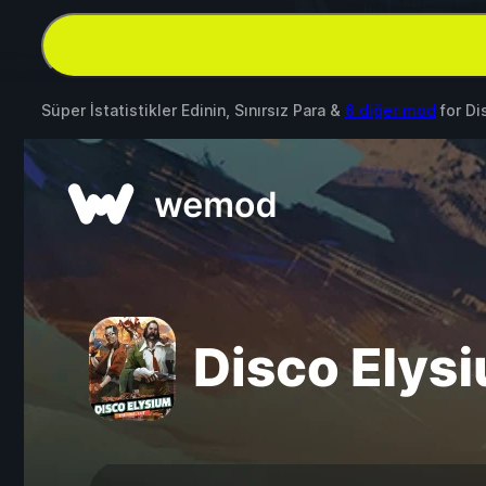
Süper İstatistikler Edinin, Sınırsız Para &
6 diğer mod
for
Di