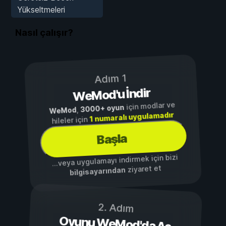
Yükseltmeleri
Nasıl çalışır?
Adım 1
WeMod'u İndir
için modlar ve
3000+ oyun
,
WeMod
1 numaralı uygulamadır
hileler için
Başla
...veya uygulamayı indirmek için bizi
ziyaret et
bilgisayarından
2. Adım
Oyunu WeMod'da Aç