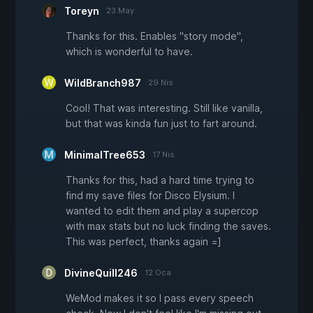
Toreyn
23 May
Thanks for this. Enables "story mode",
which is wonderful to have.
WildBranch987
29 Nis
Cool! That was interesting. Still like vanilla,
but that was kinda fun just to fart around.
MinimalTree653
17 Nis
Thanks for this, had a hard time trying to
find my save files for Disco Elysium. I
wanted to edit them and play a supercop
with max stats but no luck finding the saves.
This was perfect, thanks again =]
DivineQuill246
12 Oca
WeMod makes it so I pass every speech