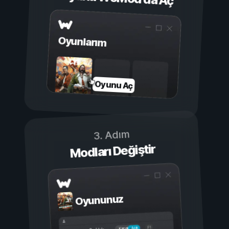
Oyunlarım
Oyunu Aç
3. Adım
Modları Değiştir
Oyununuz
Açık
Kapalı