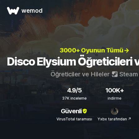
wemod
3000+ Oyunun Tümü→
Disco Elysium Öğreticileri v
Öğreticiler ve Hileler
Steam
4.9/5
100K+
37K inceleme
indirme
Güvenli
VirusTotal taraması
Yxbx tarafından ↗