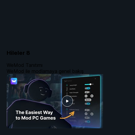
Hileler
8
WeMod Tanıtımı
WeMod ile modlamaya genel bakış