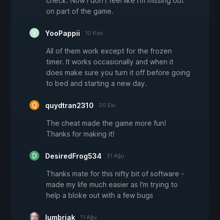
check. Now I don't feel like I'm missing out
on part of the game.
YooPappii
10 Kas
All of them work except for the frozen
timer. It works occasionally and when it
does make sure you turn it off before going
to bed and starting a new day.
quydtran2310
20 Eki
The cheat made the game more fun!
Thanks for making it!
DesiredFrog534
31 Ağu
Thanks mate for this nifty bit of software -
made my life much easier as I'm trying to
help a bloke out with a few bugs
lumbrjak
11 Ağu