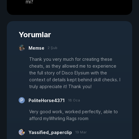
mı?
Yorumlar
Memse
2 Şub
Thank you very much for creating these
cheats, as they allowed me to experience
the full story of Disco Elysium with the
context of details kept behind skill checks. I
truly appreciate it! Thank you!
PoliteHorse4371
18 Oca
Very good work, worked perfectly, able to
afford myWhirling Rags room
Yassified_paperclip
19 Mar