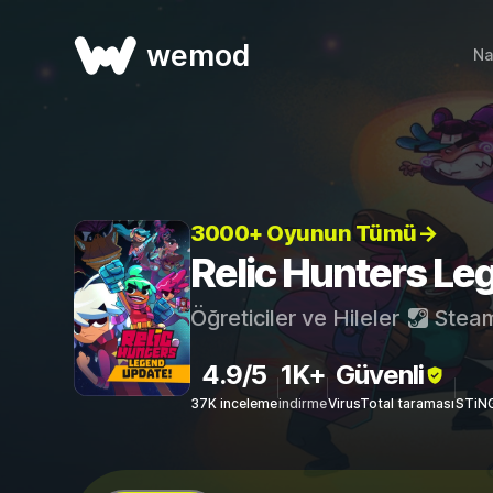
wemod
Na
3000+ Oyunun Tümü→
Relic Hunters Lege
Öğreticiler ve Hileler
Stea
4.9/5
1K+
Güvenli
37K inceleme
indirme
VirusTotal taraması
STiNG