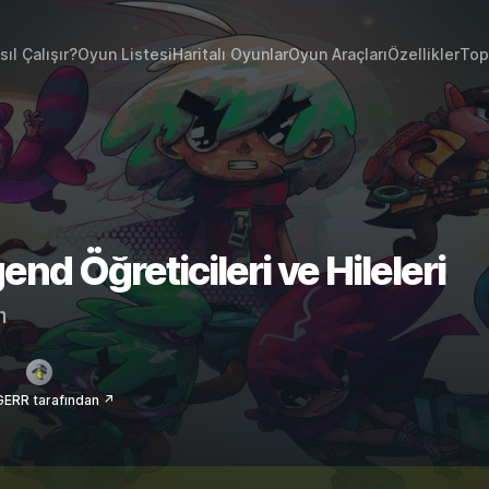
sıl Çalışır?
Oyun Listesi
Haritalı Oyunlar
Oyun Araçları
Özellikler
Top
nd Öğreticileri ve Hileleri
m
ERR tarafından ↗