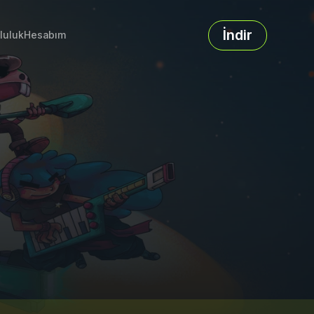
İndir
luluk
Hesabım