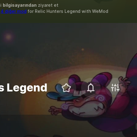
zi
bilgisayarından
ziyaret et
&
4 diğer mod
for
Relic Hunters Legend
with
WeMod